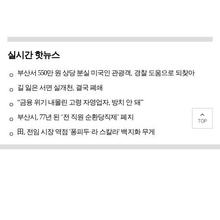
실시간 핫뉴스
부산서 550만 원 상당 분실 미국인 관광객, 경찰 도움으로 되찾아
길 잃은 서면 실개천, 결국 폐쇄
“금융 위기 내몰린 고령 자영업자, 방치 안 돼”
부산시, 77년 된 ‘전 직원 순환당직제’ 폐지
田, 전임 시장 역점 '퐁피두·라 스칼라' 백지화 무게