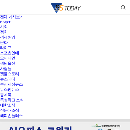
전체 기사보기
e-paper
사회
정치
경제해양
문화
라이프
스포츠연예
오피니언
경남울산
사람들
펫플스토리
뉴스레터
부산시정뉴스
뉴스인뉴스
동네북
특성화고 소식
대학소식
전문대소식
해피존플러스