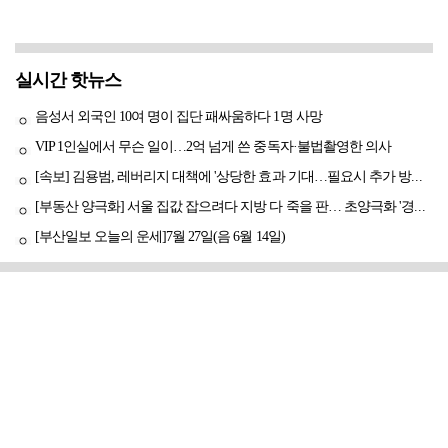
실시간 핫뉴스
음성서 외국인 10여 명이 집단 패싸움하다 1명 사망
VIP 1인실에서 무슨 일이…2억 넘게 쓴 중독자·불법촬영한 의사
[속보] 김용범, 레버리지 대책에 '상당한 효과 기대…필요시 추가 방안도 검토'
[부동산 양극화] 서울 집값 잡으려다 지방 다 죽을 판… 초양극화 '경고등'
[부산일보 오늘의 운세]7월 27일(음 6월 14일)