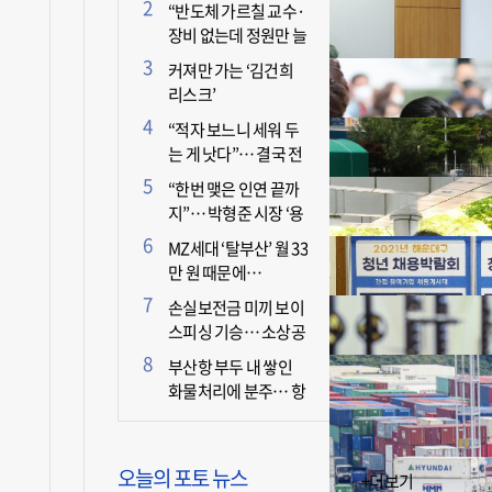
더 늘어난 이유는?
“반도체 가르칠 교수·
장비 없는데 정원만 늘
리면 뭐 하나”
커져만 가는 ‘김건희
리스크’
“적자 보느니 세워 두
는 게 낫다”… 결국 전
면 휴업 선언한 택시회
“한번 맺은 인연 끝까
사
지”… 박형준 시장 ‘용
인술’ 주목
MZ세대 ‘탈부산’ 월 33
만 원 때문에…
손실보전금 미끼 보이
스피싱 기승… 소상공
인 두 번 운다
부산항 부두 내 쌓인
화물처리에 분주… 항
만 기능 빠른 회복세
오늘의 포토 뉴스
+더보기