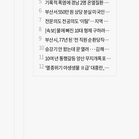
기록적 폭염에 경남 2명 온열질환 사망
부산서 550만 원 상당 분실 미국인 관광객, 경찰 도움으로 되찾아
전문의도 전공의도 ‘이탈’… 지역 필수의료 무너진다
[속보] 물에 빠진 10대 형제 구하려던 50대 군인 2명 심정지 상태로 이송
부산시, 77년 된 ‘전 직원 순환당직제’ 폐지
승강기 안 왔는데 문 열려···김해 병원서 60대 직원 추락사
10여 년 통행갈등 양산 무지개폭포 해결되나?
‘멸종위기 야생생물 Ⅱ급’ 대흥란, 지리산 새 서식지 확인