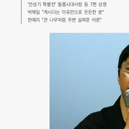
'안성기 특별전' 필름시대사랑 등 7편 상영
박해일 "계시다는 이유만으로 든든한 분"
한예리 "큰 나무처럼 주변 살펴준 어른"