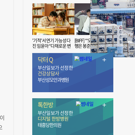
'기적'서 연기 가능성 다
[BIFF] “‘오징어 게임’ 흥
진 임윤아 “다채로운 변
행은 봉준호 감독 ‘1인
신 응원해 주세요”
치 장벽’ 무너진 순간”
닥터 Q
부산일보가 선정한
건강상담사
부산성모안과병원
톡한방
부산일보가 선정한
 이
디지털 한방병원
태흥당한의원
으