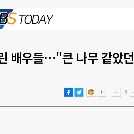
2026.08.07 금
린 배우들…"큰 나무 같았
가