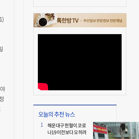
로
1)
일
던
이야
 정
호
오늘의 추천 뉴스
해운대구 헌혈이 코로
나19 이전보다 오히려