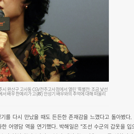
전주시 완산구 고사동 CGV전주고사점에서 열린 '특별전: 조금 낯선
에서 배우 한예리가 고(故) 안성기 배우와의 추억에 대해 떠올리
안성기를 다시 만났을 때도 든든한 존재감을 느꼈다고 돌아봤다.
좌한 어영담 역을 연기했다. 박해일은 “조선 수군의 갑옷을 입