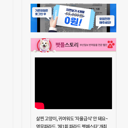
살찐 고양이, 귀여워도 '자율급식' 안 돼요~
영무파라드, '제1회 파라드 펫페스타' 개최