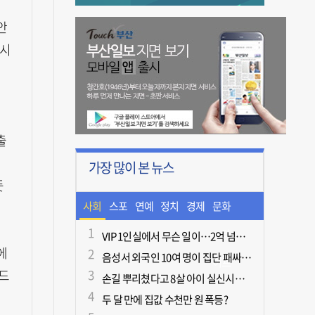
안
주시
출
가장 많이 본 뉴스
뜻
사회
스포
연예
정치
경제
문화
츠
ㆍ라
VIP 1인실에서 무슨 일이…2억 넘게 쓴 중독자·불법촬영한 의사
에
음성서 외국인 10여 명이 집단 패싸움하다 1명 사망
이프
드
손길 뿌리쳤다고 8살 아이 실신시킨 50대, 집유
두 달 만에 집값 수천만 원 폭등?