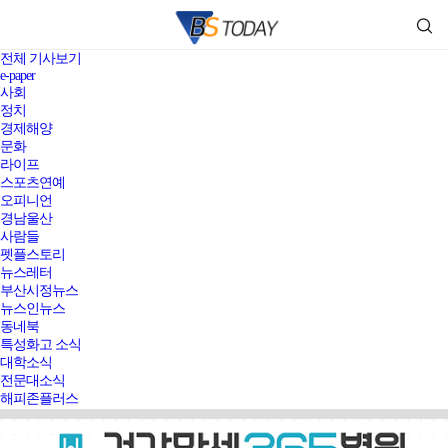
전체 기사보기
e-paper
사회
정치
경제해양
문화
라이프
스포츠연예
오피니언
경남울산
사람들
펫플스토리
뉴스레터
부산시정뉴스
뉴스인뉴스
동네북
특성화고 소식
대학소식
전문대소식
해피존플러스