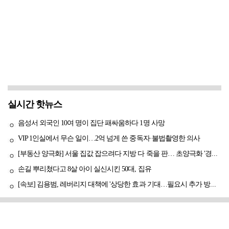
실시간 핫뉴스
음성서 외국인 10여 명이 집단 패싸움하다 1명 사망
VIP 1인실에서 무슨 일이…2억 넘게 쓴 중독자·불법촬영한 의사
[부동산 양극화] 서울 집값 잡으려다 지방 다 죽을 판… 초양극화 '경고등'
손길 뿌리쳤다고 8살 아이 실신시킨 50대, 집유
[속보] 김용범, 레버리지 대책에 '상당한 효과 기대…필요시 추가 방안도 검토'