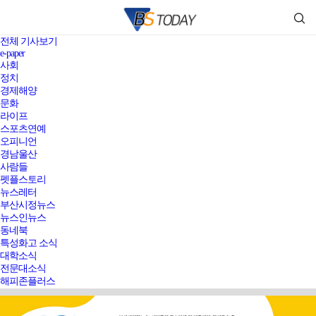
전체 기사보기
e-paper
사회
정치
경제해양
문화
라이프
스포츠연예
오피니언
경남울산
사람들
펫플스토리
뉴스레터
부산시정뉴스
뉴스인뉴스
동네북
특성화고 소식
대학소식
전문대소식
해피존플러스