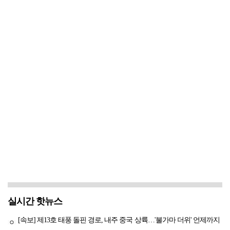
실시간 핫뉴스
[속보] 제13호 태풍 돌핀 경로, 내주 중국 상륙…'불가마 더위' 언제까지