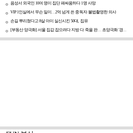
음성서 외국인 10여 명이 집단 패싸움하다 1명 사망
VIP 1인실에서 무슨 일이…2억 넘게 쓴 중독자·불법촬영한 의사
손길 뿌리쳤다고 8살 아이 실신시킨 50대, 집유
[부동산 양극화] 서울 집값 잡으려다 지방 다 죽을 판… 초양극화 '경고등'