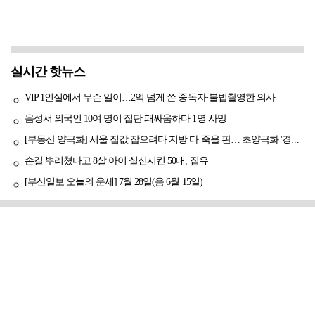
실시간 핫뉴스
VIP 1인실에서 무슨 일이…2억 넘게 쓴 중독자·불법촬영한 의사
음성서 외국인 10여 명이 집단 패싸움하다 1명 사망
[부동산 양극화] 서울 집값 잡으려다 지방 다 죽을 판… 초양극화 '경고등'
손길 뿌리쳤다고 8살 아이 실신시킨 50대, 집유
[부산일보 오늘의 운세] 7월 28일(음 6월 15일)