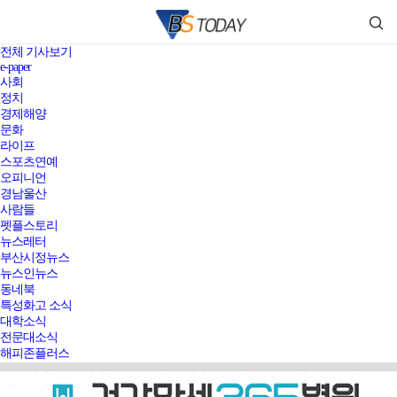
전체 기사보기
e-paper
사회
정치
경제해양
문화
라이프
스포츠연예
오피니언
경남울산
사람들
펫플스토리
뉴스레터
부산시정뉴스
뉴스인뉴스
동네북
특성화고 소식
대학소식
전문대소식
해피존플러스