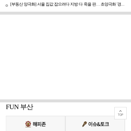
[부동산 양극화] 서울 집값 잡으려다 지방 다 죽을 판… 초양극화 '경고등'
FUN 부산