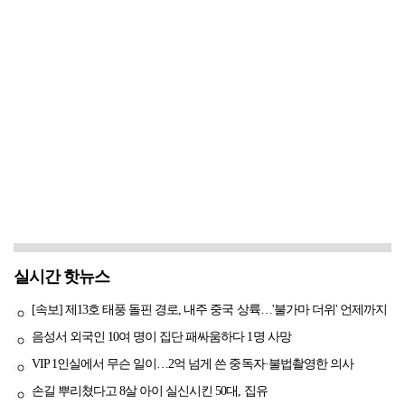
실시간 핫뉴스
[속보] 제13호 태풍 돌핀 경로, 내주 중국 상륙…'불가마 더위' 언제까지
음성서 외국인 10여 명이 집단 패싸움하다 1명 사망
VIP 1인실에서 무슨 일이…2억 넘게 쓴 중독자·불법촬영한 의사
손길 뿌리쳤다고 8살 아이 실신시킨 50대, 집유