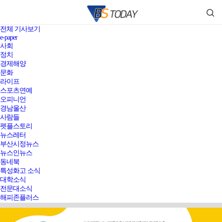
전체 기사보기
e-paper
사회
정치
경제해양
문화
라이프
스포츠연예
오피니언
경남울산
사람들
펫플스토리
뉴스레터
부산시정뉴스
뉴스인뉴스
동네북
특성화고 소식
대학소식
전문대소식
해피존플러스