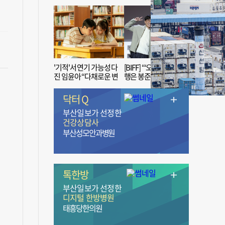
'기적'서 연기 가능성 다
[BIFF] “‘오징어 게임’ 흥
진 임윤아 “다채로운 변
행은 봉준호 감독 ‘1인
신 응원해 주세요”
치 장벽’ 무너진 순간”
닥터 Q
부산일보가 선정한
건강상담사
부산성모안과병원
톡한방
부산일보가 선정한
디지털 한방병원
태흥당한의원