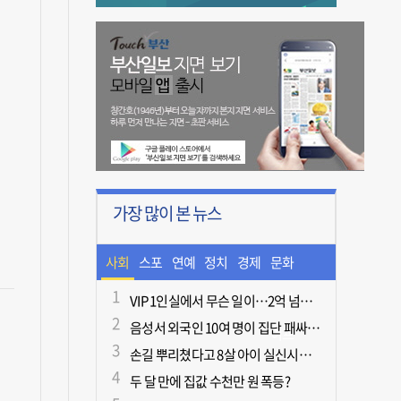
가장 많이 본 뉴스
사회
스포
연예
정치
경제
문화
츠
ㆍ라
VIP 1인실에서 무슨 일이…2억 넘게 쓴 중독자·불법촬영한 의사
음성서 외국인 10여 명이 집단 패싸움하다 1명 사망
이프
손길 뿌리쳤다고 8살 아이 실신시킨 50대, 집유
두 달 만에 집값 수천만 원 폭등?