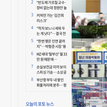
더 늘어난 이유는?
“반도체 가르칠 교수·
장비 없는데 정원만 늘
리면 뭐 하나”
커져만 가는 ‘김건희
리스크’
“적자 보느니 세워 두
는 게 낫다”… 결국 전
면 휴업 선언한 택시회
“한번 맺은 인연 끝까
사
지”… 박형준 시장 ‘용
인술’ 주목
MZ세대 ‘탈부산’ 월 33
만 원 때문에…
손실보전금 미끼 보이
스피싱 기승… 소상공
인 두 번 운다
부산항 부두 내 쌓인
화물처리에 분주… 항
만 기능 빠른 회복세
오늘의 포토 뉴스
+더보기