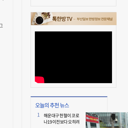
그
병
오늘의 추천 뉴스
해운대구 헌혈이 코로
나19 이전보다 오히려