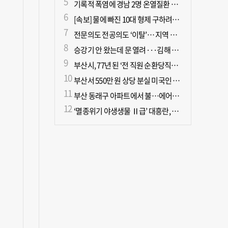
기록적 폭염에 경남 2명 온열질환 사망
[속보] 물에 빠진 10대 형제 구하려던 50대 군인 2명 심정지 상태로 이송
전문의도 전공의도 ‘이탈’… 지역 필수의료 무너진다
승강기 안 왔는데 문 열려···김해 병원서 60대 직원 추락사
부산시, 77년 된 ‘전 직원 순환당직제’ 폐지
부산서 550만 원 상당 분실 미국인 관광객, 경찰 도움으로 되찾아
부산 동래구 아파트에서 불…에어컨에서 발화 추정
‘멸종위기 야생생물 Ⅱ급’ 대흥란, 지리산 새 서식지 확인