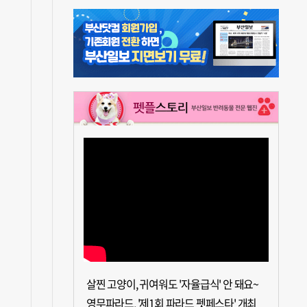
살찐 고양이, 귀여워도 '자율급식' 안 돼요~
영무파라드, '제1회 파라드 펫페스타' 개최