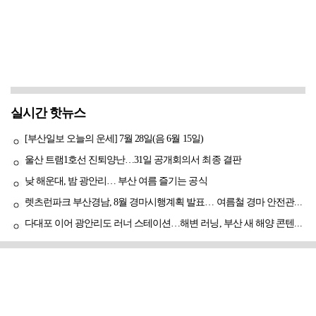
실시간 핫뉴스
[부산일보 오늘의 운세] 7월 28일(음 6월 15일)
울산 트램1호선 진퇴양난…31일 공개회의서 최종 결판
낮 해운대, 밤 광안리… 부산 여름 즐기는 공식
렛츠런파크 부산경남, 8월 경마시행계획 발표… 여름철 경마 안전관리 강화
다대포 이어 광안리도 러너 스테이션…해변 러닝, 부산 새 해양 콘텐츠로