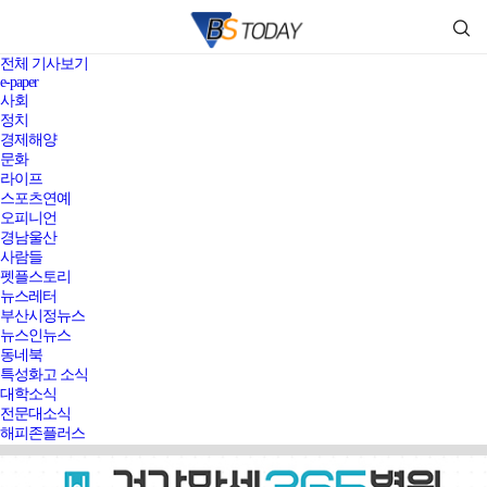
전체 기사보기
e-paper
사회
정치
경제해양
문화
라이프
스포츠연예
오피니언
경남울산
사람들
펫플스토리
뉴스레터
부산시정뉴스
뉴스인뉴스
동네북
특성화고 소식
대학소식
전문대소식
해피존플러스