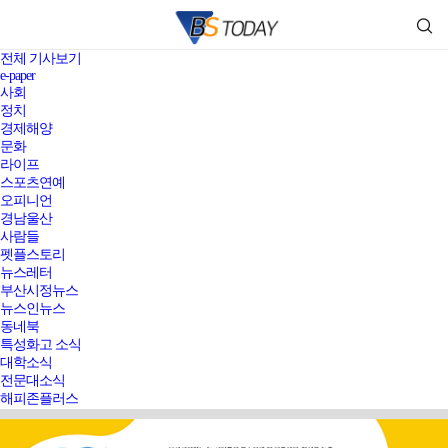
전체 기사보기
e-paper
사회
정치
경제해양
문화
라이프
스포츠연예
오피니언
경남울산
사람들
펫플스토리
뉴스레터
부산시정뉴스
뉴스인뉴스
동네북
특성화고 소식
대학소식
전문대소식
해피존플러스