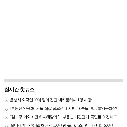
실시간 핫뉴스
음성서 외국인 10여 명이 집단 패싸움하다 1명 사망
[부동산 양극화] 서울 집값 잡으려다 지방 다 죽을 판… 초양극화 '경고등'
“실거주 예외조건 확대해달라”…부동산 개편안에 국민들 의견쇄도
'오디세이' 개봉 4일차 관객 100만 명 돌파…스파이더맨 4는 500만