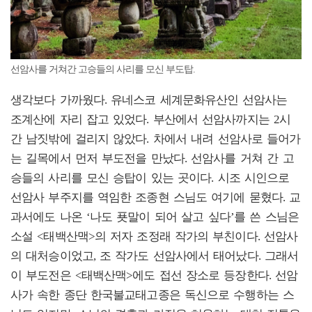
선암사를 거쳐간 고승들의 사리를 모신 부도탑.
생각보다 가까웠다. 유네스코 세계문화유산인 선암사는
조계산에 자리 잡고 있었다. 부산에서 선암사까지는 2시
간 남짓밖에 걸리지 않았다. 차에서 내려 선암사로 들어가
는 길목에서 먼저 부도전을 만났다. 선암사를 거쳐 간 고
승들의 사리를 모신 승탑이 있는 곳이다. 시조 시인으로
선암사 부주지를 역임한 조종현 스님도 여기에 묻혔다. 교
과서에도 나온 ‘나도 푯말이 되어 살고 싶다’를 쓴 스님은
소설 <태백산맥>의 저자 조정래 작가의 부친이다. 선암사
의 대처승이었고, 조 작가도 선암사에서 태어났다. 그래서
이 부도전은 <태백산맥>에도 접선 장소로 등장한다. 선암
사가 속한 종단 한국불교태고종은 독신으로 수행하는 스