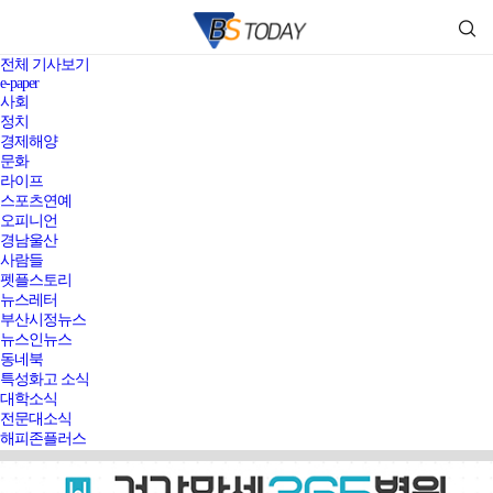
전체 기사보기
e-paper
사회
정치
경제해양
문화
라이프
스포츠연예
오피니언
경남울산
사람들
펫플스토리
뉴스레터
부산시정뉴스
뉴스인뉴스
동네북
특성화고 소식
대학소식
전문대소식
해피존플러스