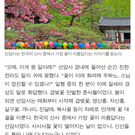
선암사는 한국의 산사 중에서 가장 꽃이 아름답다는 이야기를 듣는다.
“오메, 이게 뭔 일이래?” 선암사 경내에 들어선 순간 진한
전라도 말이 귀에 꽂혔다. “꽃이 이래 화려해 우짜노, 스님
이 정진할 수 있겠나?” 일행 중의 한 분이 이에 질세라 경
상도 말로 화답했다. 겹벚꽃 만발한 춘사월이었다. 봄이
되면 선암사는 매화부터 시작해 겹벚꽃, 영산홍, 자산홍,
살구꽃, 개나리, 진달래, 복사꽃 등이 차례로 만개해 꽃 대
궐을 이룬다. 한국의 산사 중에서 가장 꽃이 아름답다는
선암사였다. 사시사철 꽃이 떨어지는 날이 없으니, 신선들
도 틈만 나면 다녀가는구나 싶었다.