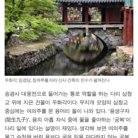
우화각, 임경당, 침계루를 따라 산사 건축의 진수가 펼쳐진다.
송광사 대웅전으로 들어가는 통로 역할을 하는 다리 삼청
교 위에 지은 건물이 우화각이다. 무지개 모양의 삼청교
중심에는 여의주를 문 용머리 돌이 나와 있다. ‘용생구자
(龍生九子)’, 용의 아홉 자식 중에 물을 좋아하는 ‘공복’이
다리 밑에 있다는 설명이 재밌다. 생각해 보면 여의주를
물고 승천해 버린 용보다 궂은 일을 마다하지 않는 공복