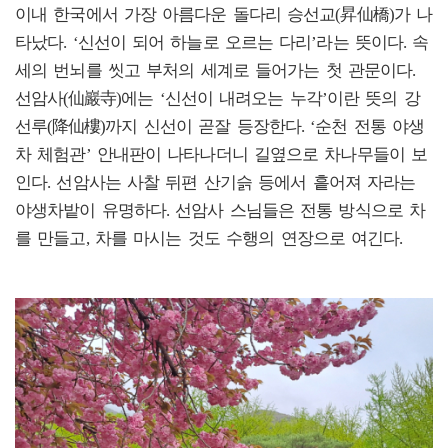
이내 한국에서 가장 아름다운 돌다리 승선교(昇仙橋)가 나
타났다. ‘신선이 되어 하늘로 오르는 다리’라는 뜻이다. 속
세의 번뇌를 씻고 부처의 세계로 들어가는 첫 관문이다.
선암사(仙巖寺)에는 ‘신선이 내려오는 누각’이란 뜻의 강
선루(降仙樓)까지 신선이 곧잘 등장한다. ‘순천 전통 야생
차 체험관’ 안내판이 나타나더니 길옆으로 차나무들이 보
인다. 선암사는 사찰 뒤편 산기슭 등에서 흩어져 자라는
야생차밭이 유명하다. 선암사 스님들은 전통 방식으로 차
를 만들고, 차를 마시는 것도 수행의 연장으로 여긴다.