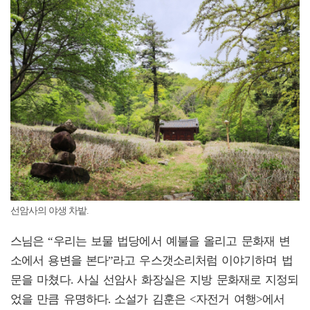
선암사의 야생 차밭.
스님은
“우리는 보물 법당에서 예불을 올리고 문화재 변
소에서 용변을 본다”라고 우스갯소리처럼 이야기하며 법
문을 마쳤다. 사실 선암사 화장실은 지방 문화재로 지정되
었을 만큼 유명하다. 소설가 김훈은 <자전거 여행>에서