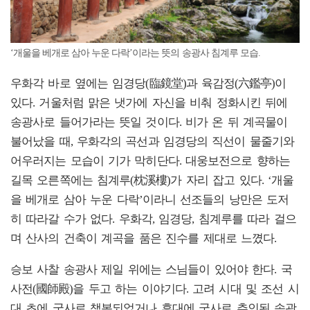
‘개울을 베개로 삼아 누운 다락’이라는 뜻의 송광사 침계루 모습.
우화각 바로 옆에는 임경당(臨鏡堂)과 육감정(六鑑亭)이
있다. 거울처럼 맑은 냇가에 자신을 비춰 정화시킨 뒤에
송광사로 들어가라는 뜻일 것이다. 비가 온 뒤 계곡물이
불어났을 때, 우화각의 곡선과 임경당의 직선이 물줄기와
어우러지는 모습이 기가 막히단다. 대웅보전으로 향하는
길목 오른쪽에는 침계루(枕溪樓)가 자리 잡고 있다. ‘개울
을 베개로 삼아 누운 다락’이라니 선조들의 낭만은 도저
히 따라갈 수가 없다. 우화각, 임경당, 침계루를 따라 걸으
며 산사의 건축이 계곡을 품은 진수를 제대로 느꼈다.
승보 사찰 송광사 제일 위에는 스님들이 있어야 한다. 국
사전(國師殿)을 두고 하는 이야기다. 고려 시대 및 조선 시
대 초에 국사로 책봉되었거나 후대에 국사로 추인된 송광