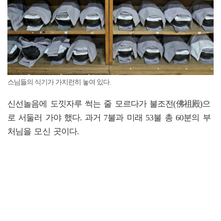
스님들의 식기가 가지런히 놓여 있다.
신선놀음에 도낏자루 썩는 줄 모르다가 불조전(佛祖殿)으
로 서둘러 가야 했다.
과거 7불과 미래 53불 총 60분의 부
처님을 모신 곳이다.