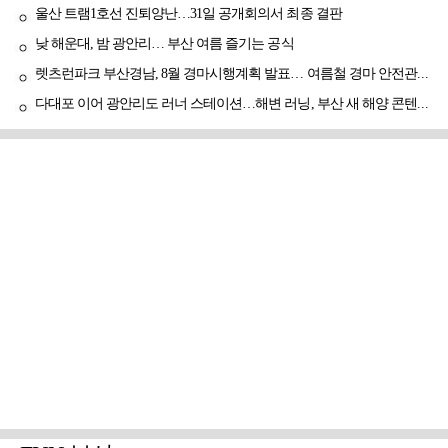
울산 트램1호선 진퇴양난…31일 공개회의서 최종 결판
낮 해운대, 밤 광안리… 부산 여름 즐기는 공식
렛츠런파크 부산경남, 8월 경마시행계획 발표… 여름철 경마 안전관리 강화
다대포 이어 광안리도 러너 스테이션…해변 러닝, 부산 새 해양 콘텐츠로