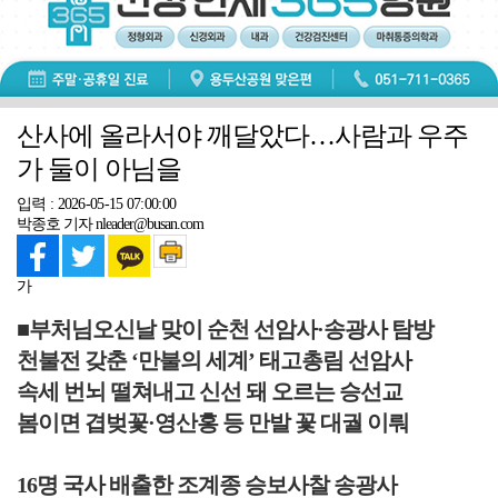
산사에 올라서야 깨달았다…사람과 우주
가 둘이 아님을
입력 : 2026-05-15 07:00:00
박종호 기자 nleader@busan.com
가
■부처님오신날 맞이 순천 선암사·송광사 탐방
천불전 갖춘 ‘만불의 세계’ 태고총림 선암사
속세 번뇌 떨쳐내고 신선 돼 오르는 승선교
봄이면 겹벚꽃·영산홍 등 만발 꽃 대궐 이뤄
16명 국사 배출한 조계종 승보사찰 송광사