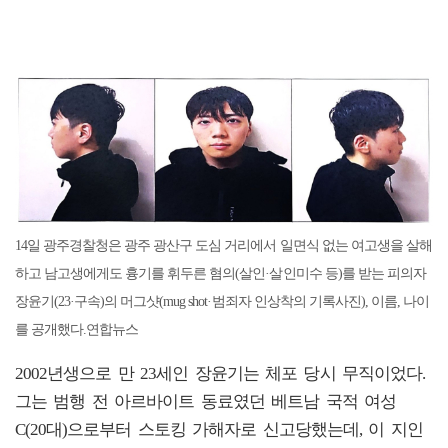
14일 광주경찰청은 광주 광산구 도심 거리에서 일면식 없는 여고생을 살해
하고 남고생에게도 흉기를 휘두른 혐의(살인·살인미수 등)를 받는 피의자
장윤기(23·구속)의 머그샷(mug shot·범죄자 인상착의 기록사진), 이름, 나이
를 공개했다.연합뉴스
2002년생으로 만 23세인 장윤기는 체포 당시 무직이었다.
그는 범행 전 아르바이트 동료였던 베트남 국적 여성
C(20대)으로부터 스토킹 가해자로 신고당했는데, 이 지인