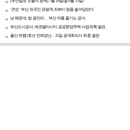
[부산일보 오늘의 운세] 7월 28일(음 6월 15일)
‘큰손’ 부산 외국인 관광객, K뷰티·명품 쓸어담았다
낮 해운대, 밤 광안리… 부산 여름 즐기는 공식
부산도시공사, 에코델타시티 공공분양주택 사업계획 발표
울산 트램1호선 진퇴양난…31일 공개회의서 최종 결판