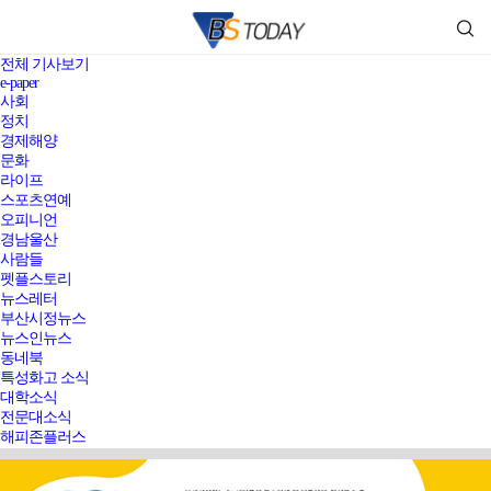
전체 기사보기
e-paper
사회
정치
경제해양
문화
라이프
스포츠연예
오피니언
경남울산
사람들
펫플스토리
뉴스레터
부산시정뉴스
뉴스인뉴스
동네북
특성화고 소식
대학소식
전문대소식
해피존플러스