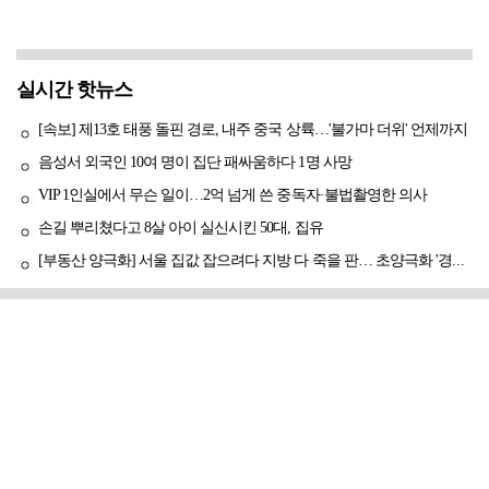
실시간 핫뉴스
[속보] 제13호 태풍 돌핀 경로, 내주 중국 상륙…'불가마 더위' 언제까지
음성서 외국인 10여 명이 집단 패싸움하다 1명 사망
VIP 1인실에서 무슨 일이…2억 넘게 쓴 중독자·불법촬영한 의사
손길 뿌리쳤다고 8살 아이 실신시킨 50대, 집유
[부동산 양극화] 서울 집값 잡으려다 지방 다 죽을 판… 초양극화 '경고등'