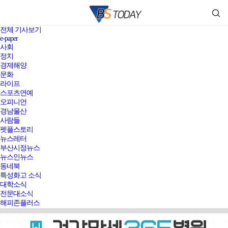
전체 기사보기
e-paper
사회
정치
경제해양
문화
라이프
스포츠연예
오피니언
경남울산
사람들
펫플스토리
뉴스레터
부산시정뉴스
뉴스인뉴스
동네북
특성화고 소식
대학소식
전문대소식
해피존플러스