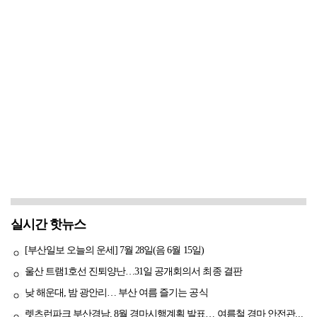
실시간 핫뉴스
[부산일보 오늘의 운세] 7월 28일(음 6월 15일)
울산 트램1호선 진퇴양난…31일 공개회의서 최종 결판
낮 해운대, 밤 광안리… 부산 여름 즐기는 공식
렛츠런파크 부산경남, 8월 경마시행계획 발표… 여름철 경마 안전관리 강화