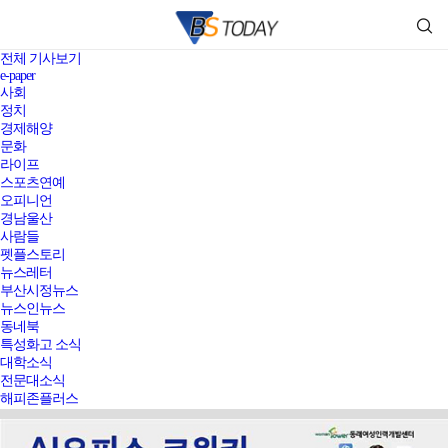
전체 기사보기
e-paper
사회
정치
경제해양
문화
라이프
스포츠연예
오피니언
경남울산
사람들
펫플스토리
뉴스레터
부산시정뉴스
뉴스인뉴스
동네북
특성화고 소식
대학소식
전문대소식
해피존플러스