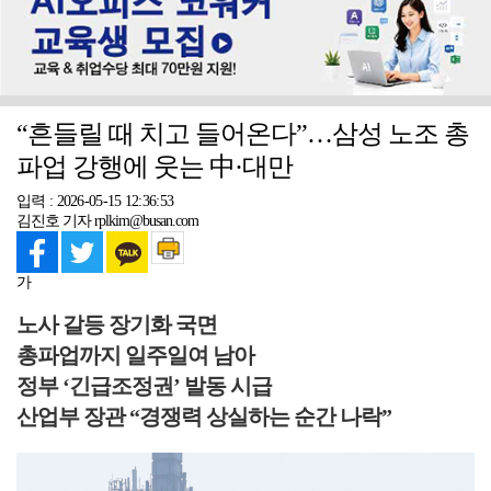
“흔들릴 때 치고 들어온다”…삼성 노조 총
파업 강행에 웃는 中·대만
입력 : 2026-05-15 12:36:53
김진호 기자 rplkim@busan.com
가
노사 갈등 장기화 국면
총파업까지 일주일여 남아
정부 ‘긴급조정권’ 발동 시급
산업부 장관 “경쟁력 상실하는 순간 나락”