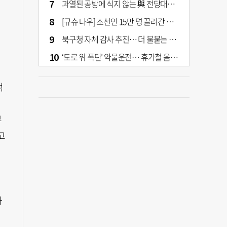
과열된 공방에 식지 않는 與 전당대회… 호남·수도권 집중하는 후보들
[규슈 나우] 조선인 15만 명 끌려간 치쿠호 탄광… 대를 이은 진실 캐기
북구청 자체 감사 추진… 더 불붙는 북구 신청사 갈등
‘도로 위 폭탄’ 약물운전… 휴가철 음주와 병행 단속 [교통안전, 시민이 만든다]
적
부
고
과