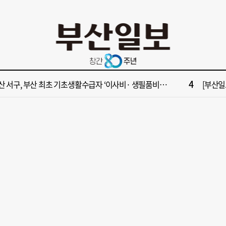
10
수영만 계류 모든 선박 영업정지”… 재개발 속도전
[부산일보
2
원 파크골프장 일찍 개장했더니 새벽부터 ‘문전성시’
해수부 
4
산 서구, 부산 최초 기초생활수급자 ‘이사비· 생필품비’ 지원
[부산일보
6
가雨…주말 부울경 비 소식
‘대한민
8
부산일보 오늘의 운세] 8월 8일(음 6월 26일)
해수부 
10
수영만 계류 모든 선박 영업정지”… 재개발 속도전
[부산일보
2
원 파크골프장 일찍 개장했더니 새벽부터 ‘문전성시’
해수부 