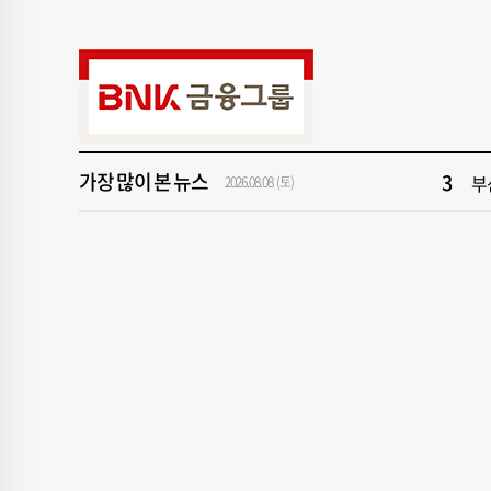
9
“
1
창
3
부
가장 많이 본 뉴스
5
반
2026.08.08 (토)
7
[
9
“
1
창