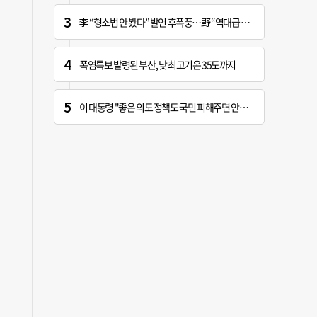
李 “형소법 안 봤다” 발언 후폭풍…野 “역대급 망언”
폭염특보 발령된 부산, 낮 최고기온 35도까지
이 대통령 "좋은 의도 정책도 국민 피해주면 안하느니만 못해"