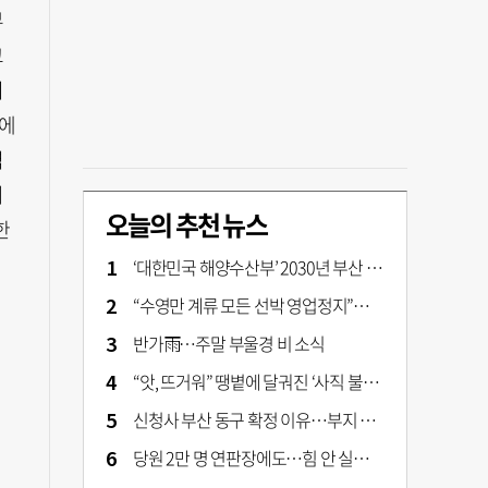
부
고
기
기에
역
의
오늘의 추천 뉴스
한
‘대한민국 해양수산부’ 2030년 부산 북항시대 연다
“수영만 계류 모든 선박 영업정지”… 재개발 속도전
반가雨…주말 부울경 비 소식
“앗, 뜨거워” 땡볕에 달궈진 ‘사직 불가마’ 관중석 무려 70도
신청사 부산 동구 확정 이유…부지 용이성·접근성·집적 가능성이 운명 갈랐다 [해수부 북항 시대]
당원 2만 명 연판장에도…힘 안 실리는 ‘장동혁 사퇴’ 공세