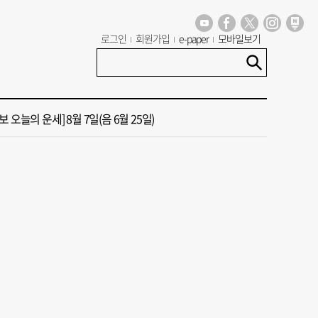
 오늘의 운세] 8월 9일(음 6월 27일)
로그인
회원가입
e-paper
모바일보기
신청사, 북항 재개발 부지 복합항만지구 확정
 오늘의 운세] 8월 7일(음 6월 25일)
국 해양수산부’ 2030년 부산 북항시대 연다
청사 유치에 웃은 곽규택…희비 갈린 부산 의원들
 오늘의 운세] 8월 9일(음 6월 27일)
신청사, 북항 재개발 부지 복합항만지구 확정