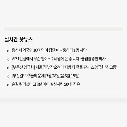
실시간 핫뉴스
음성서 외국인 10여 명이 집단 패싸움하다 1명 사망
VIP 1인실에서 무슨 일이…2억 넘게 쓴 중독자·불법촬영한 의사
[부동산 양극화] 서울 집값 잡으려다 지방 다 죽을 판… 초양극화 '경고등'
[부산일보 오늘의 운세] 7월 28일(음 6월 15일)
손길 뿌리쳤다고 8살 아이 실신시킨 50대, 집유