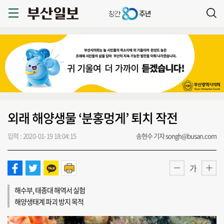
외래 해양생물 ‘분홍멍게’ 퇴치 작전
입력 : 2020-01-19 18:04:15
송현수 기자 songh@busan.com
가
해수부, 태종대 해역서 실험
해양생태계 파괴 방지 목적