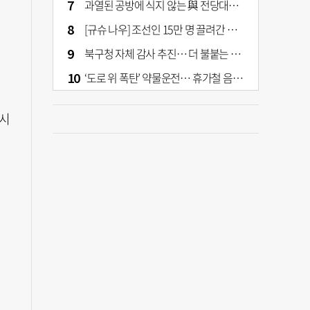
과열된 공방에 식지 않는 與 전당대회… 호남·수도권 집중하는 후보들
[규슈 나우] 조선인 15만 명 끌려간 치쿠호 탄광… 대를 이은 진실 캐기
북구청 자체 감사 추진… 더 불붙는 북구 신청사 갈등
‘도로 위 폭탄’ 약물운전… 휴가철 음주와 병행 단속 [교통안전, 시민이 만든다]
주시