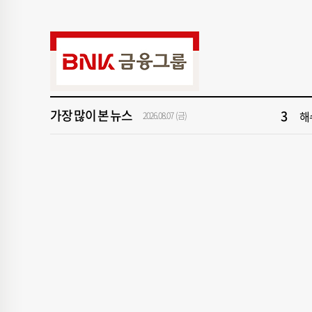
9
‘
1
[속
가장 많이 본 뉴스
3
해
2026.08.07 (금)
5
'
7
창
9
‘
1
[속