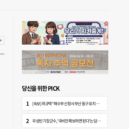
당신을 위한 PICK
[속보] 곽규택 “해수부 신청사 부산 동구 유치 환영…해양 중심지 완성할 것”
우성빈 기장군수, '국비만 확보하면 된다'는 담당자에 "국비는 국민의 혈세" 지적