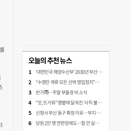
빠를
오늘의 추천 뉴스
‘대한민국 해양수산부’ 2030년 부산 북항시대 연다
배
“수영만 계류 모든 선박 영업정지”… 재개발 속도전
5
반가雨…주말 부울경 비 소식
“앗, 뜨거워” 땡볕에 달궈진 ‘사직 불가마’ 관중석 무려 70도
신청사 부산 동구 확정 이유…부지 용이성·접근성·집적 가능성이 운명 갈랐다 [해수부 북항 시대]
당원 2만 명 연판장에도…힘 안 실리는 ‘장동혁 사퇴’ 공세
차