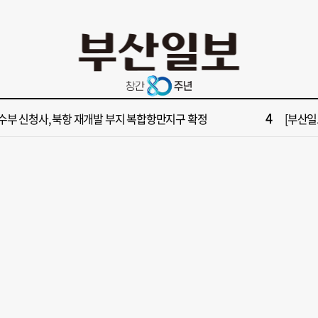
10
불가마 부산’ 식히려면 꽉 막힌 바람길 53곳 열어라
2028
2
보] 제13호 태풍 돌핀 경로, 내주 중국 상륙…'불가마 더위' 언제까지
"아들 결
4
수부 신청사, 북항 재개발 부지 복합항만지구 확정
[부산일보
6
구포시장 가이드' 자처한 한동훈…'구포데이'로 북구 알리기 총력
[부산일보
8
업 반세기 만에 노조 생긴 두 기업, 닮은 꼴 노사 갈등
[부산일보
10
불가마 부산’ 식히려면 꽉 막힌 바람길 53곳 열어라
2028
2
보] 제13호 태풍 돌핀 경로, 내주 중국 상륙…'불가마 더위' 언제까지
"아들 결