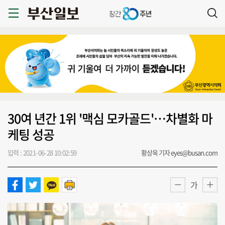
30여 년간 1위 '맥심 모카골드'…차별화 마
케팅 성공
입력 : 2021-06-28 10:02:59
황상욱 기자 eyes@busan.com
가