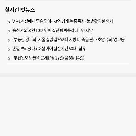
실시간 핫뉴스
VIP 1인실에서 무슨 일이…2억 넘게 쓴 중독자·불법촬영한 의사
음성서 외국인 10여 명이 집단 패싸움하다 1명 사망
[부동산 양극화] 서울 집값 잡으려다 지방 다 죽을 판… 초양극화 '경고등'
손길 뿌리쳤다고 8살 아이 실신시킨 50대, 집유
[부산일보 오늘의 운세]7월 27일(음 6월 14일)