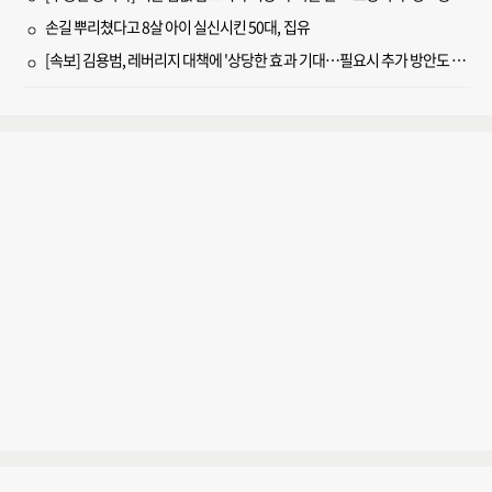
손길 뿌리쳤다고 8살 아이 실신시킨 50대, 집유
[속보] 김용범, 레버리지 대책에 '상당한 효과 기대…필요시 추가 방안도 검토'