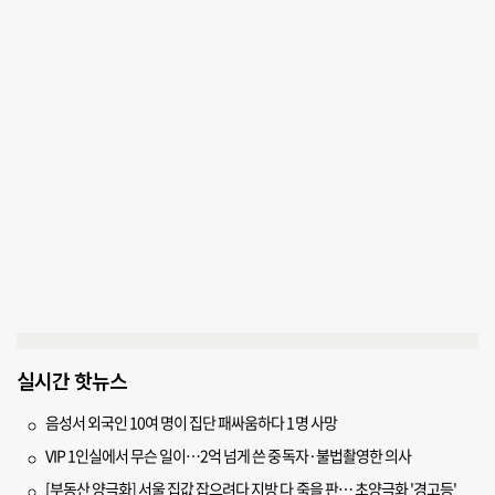
실시간 핫뉴스
음성서 외국인 10여 명이 집단 패싸움하다 1명 사망
VIP 1인실에서 무슨 일이…2억 넘게 쓴 중독자·불법촬영한 의사
[부동산 양극화] 서울 집값 잡으려다 지방 다 죽을 판… 초양극화 '경고등'