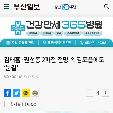
김태흠·권성동 2파전 전망 속 김도읍에도
‘눈길’
입력 : 2022-03-30 19:33:22
가
국힘 새 원내대표 경선