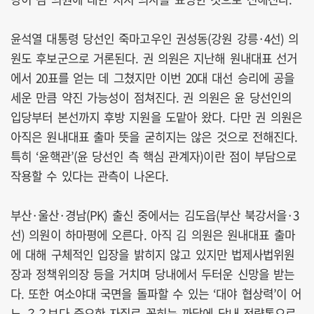
윤석열 대통령 당선인 죽마고우인 권성동(강원 강릉·4선) 의
원도 후보군으로 거론된다. 권 의원은 지난해 원내대표 선거
에서 20표를 얻는 데 그쳤지만 이번 20대 대선 승리에 공을
세운 만큼 약진 가능성이 점쳐진다. 권 의원은 윤 당선인의
입당부터 본선까지 후방 지원을 도맡아 왔다. 다만 권 의원은
아직은 원내대표 출마 뜻을 굳히지는 않은 것으로 전해진다.
특히 ‘윤핵관’(윤 당선인 측 핵심 관계자)이란 점이 부담으로
작용할 수 있다는 관측이 나온다.
부산·울산·경남(PK) 출신 중에서는 김도읍(부산 북강서을·3
선) 의원이 하마평에 오른다. 아직 김 의원은 원내대표 출마
에 대해 구체적인 입장을 밝히지 않고 있지만 법제사법위원
장과 정책위의장 등을 거치며 당내에서 두터운 신망을 받는
다. 또한 여소야대 국면을 돌파할 수 있는 ‘대야 협상력’이 어
느 ？？보다 중요한 자질로 꼽히는 까닭에 당내 전략통으로