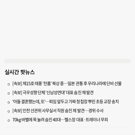
실시간 핫뉴스
[속보] 제15호 태풍 '찬홈' 북상 중…일본 관통 후 우리나라에 단비 선물
[속보] 극우성향 단체 '신남성연대' 대표 숨진 채 발견
'아들 결혼했는데, 또'…퇴임 앞두고 가짜 청첩장 뿌린 초등 교장 송치
[속보] 인천 선관위 사무실서 직원 숨진 채 발견…경위 수사
70kg 바벨에 목 눌려 숨진 40대…헬스장 대표·트레이너 무죄