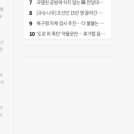
과열된 공방에 식지 않는 與 전당대회… 호남·수도권 집중하는 후보들
시행
[규슈 나우] 조선인 15만 명 끌려간 치쿠호 탄광… 대를 이은 진실 캐기
부
북구청 자체 감사 추진… 더 불붙는 북구 신청사 갈등
지
상
‘도로 위 폭탄’ 약물운전… 휴가철 음주와 병행 단속 [교통안전, 시민이 만든다]
 민
부산
기
한
환
지
이후
으
 모
8%
과
가격
족
분석
비
 칭
이
역
것
5
청
 설
터
가뜩
기
 시
 상
동산
이
1시
성화
택자
던
크
보가
질
시
철
다.