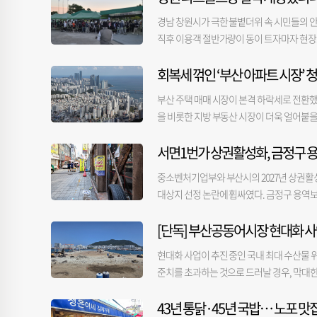
경남 창원시가 극한 불볕더위 속 시민들의 안
직후 이용객 절반가량이 동이 트자마자 현장으
터 의창구 대산면 파크골프장의 개장 시간을 기
회복세 꺾인 ‘부산 아파트 시장’ 
역은 올해 7월 초 폭염특보가 처음 발효된 이
위 단계인 ‘폭염중대경보’까지 내려지기도 했
부산 주택 매매 시장이 본격 하락세로 전환했
원을 제기해 왔다. 강기윤 창원시장과 창원
을 비롯한 지방 부동산 시장이 더욱 얼어붙을
개장을 결정했다. 개장 시간을 30분만 앞
더욱 커질 것으로 보인다. 5일 한국부동산원 등
경청 규제로 조명시설이 미설치된 상태다. 해
서면1번가 상권활성화, 금정구 용
난달 -0.04%의 변동률을 보여준 데 이어 
오전 5시 30분부터 5시 59분 사이 이용객
로 분석됐다. 부동산서베이는 7월 부산 부동산 시
△43.2% △39.2% △48.7% △49.8% △5
중소벤처기업부와 부산시의 2027년 상권활
든 지역에서 하락했고 KB국민은행 조사에서도
보다 3.33%포인트(P) 상승했다. 이양재
대상지 선정 논란에 휩싸였다. 금정구 용역
상승세가 더욱 높아지고 있어 부산과의 가격 
도가 크게 높아졌다”면서 “개장 전인 오전 
이 부족했다는 비판이 나온다. 부실한 용역
-0.37%로 하락폭이 가장 컸다. 사상구의
찬이 자자하다”고 현장 분위기를 전했다. 창
[단독] 부산공동어시장 현대화 사
제기된다. 부산진구청은 지난달 27일 구의회에
중의 하나다. 7월의 부산 아파트 청약 경쟁률
으로 보고 있다. 오는 31일까지 조기 개장
일 밝혔다. 부산진구 서면1번가 자율상권구역
약률이 0.1 대 1에 그쳤고, 기장군 장안지구
현대화 사업이 추진 중인 국내 최대 수산물 
문조사 없이 현장에서 이용객의 의견을 취합하
최대 5년간 총사업비 70억 원으로 다양한 사
이나 미분양이 심각한 상황에서 6월에 이어 
준치를 초과하는 것으로 드러날 경우, 막대한
간도 확대했다. 폭염중대경보가 발효되면 오전
권 환경을 개선하고, 특화상품·브랜드 개발
학과 교수는 “지방 주요 도시들이 인구 유출
하 어시장)과 시공사 등에 따르면, 시공사가 
부터 4시까지의 휴장보다 3시간 늘렸다. 대산
를 위한 용역 결과가 제시됐다. 용역은 상권
에 대한 징벌적 과세가 이뤄지면 지방 미분
43년 통닭·45년 국밥… 노포 맛
중 오염된 것으로 추정되는 토양을 발견했다.
골프장이다. 넓은 코스와 다양한 편의시설을
의회에 보고된 관련 용역 결과 보고서를 검토