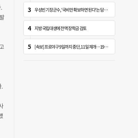
.
우성빈 기장군수, '국비만 확보하면 된다'는 담당자에 "국비는 국민의 혈세" 지적
폭발
지방 국립대생에 전액 장학금 검토
고
[속보] 프로야구 9일까지 중단, 11일 재개…19시 경기 시작
.
사
했