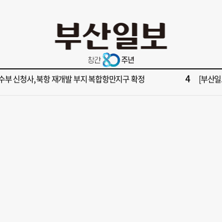
10
불가마 부산’ 식히려면 꽉 막힌 바람길 53곳 열어라
2028
2
보] 제13호 태풍 돌핀 경로, 내주 중국 상륙…'불가마 더위' 언제까지
"아들 결
4
수부 신청사, 북항 재개발 부지 복합항만지구 확정
[부산일보
6
구포시장 가이드' 자처한 한동훈…'구포데이'로 북구 알리기 총력
[부산일보
8
업 반세기 만에 노조 생긴 두 기업, 닮은 꼴 노사 갈등
[부산일보
10
불가마 부산’ 식히려면 꽉 막힌 바람길 53곳 열어라
2028
2
보] 제13호 태풍 돌핀 경로, 내주 중국 상륙…'불가마 더위' 언제까지
"아들 결