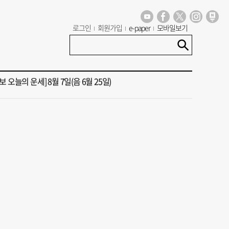
년 첫삽 뜬다더니… ‘범천기지창’ 다시 원점
로그인
회원가입
e-paper
모바일보기
혼했는데, 또"…퇴임 앞두고 가짜 청첩장 뿌린 초등 교장 송치
 오늘의 운세] 8월 7일(음 6월 25일)
 오늘의 운세] 8월 5일(음 6월 23일)
 오늘의 운세] 8월 6일(음 6월 24일)
년 첫삽 뜬다더니… ‘범천기지창’ 다시 원점
혼했는데, 또"…퇴임 앞두고 가짜 청첩장 뿌린 초등 교장 송치