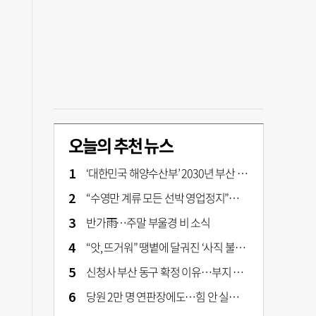
오늘의 추천 뉴스
‘대한민국 해양수산부’ 2030년 부산 북항시대 연다
“수영만 계류 모든 선박 영업정지”… 재개발 속도전
반가雨…주말 부울경 비 소식
“앗, 뜨거워” 땡볕에 달궈진 ‘사직 불가마’ 관중석 무려 70도
신청사 부산 동구 확정 이유…부지 용이성·접근성·집적 가능성이 운명 갈랐다 [해수부 북항 시대]
당원 2만 명 연판장에도…힘 안 실리는 ‘장동혁 사퇴’ 공세