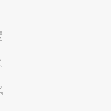
령대
청에
민들
금정
이
건
의
 용
며
보
지
정
장
된
하지
수
축한
해
위
사를
 8
으
을
 말
정구
력은
 불
체를
분
해야
국
용역
어
자
내
자
부
·중
다.
역
수
상하
었
여
청
받아
동
시장
가족
내용
장
려갈
하는
또
낮았
안인
안
구청
지
징성
먹
결과
는
 해
장에
부
 연
산
유
수석
수부
만지
않
이
할을