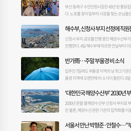
것”이라고 우려했다. 한편, 한국부동산원이 
건설본부에 지난달 27일 제출했다. 시는 이
문화관광체육국장은 “더위를 피해 이른 새벽
용역을 진행한 업체는 앞서 금정구 자율상권구
부산 동래구 수안인정시장은 43년 된 통닭집과
가 30대로 나타났다. 부산 30대의 매매 거래 건
공식 신고할 예정이다. 해당 부지 오염의 
이 안전하고 쾌적하게 이용할 수 있도록 현장
구’라는 표현까지 그대로 남아 있었다. 부산진
다. 노포를 찾아 일부러 시장을 찾는 손님들
보다도 153건이나 많다. 이 대표는 “생애
지시로 전문 용역사가 정밀 토양오염 조사를
역을 통해 제시된 사업 내용 역시 특화거리 조
시장 골목 곳곳에 활기를 더한다. ■노포 맛집
니 이들의 매수세가 강했던 것으로 분석된다”고
의 지역 분류(1~3지역)에 따라 달라진다. 
근거도 충분하지 않았다는 지적도 나온다. 구
해수부, 신청사 부지 선정에 직원
은 500년 역사의 동래시장 초입에서 노점을 
다. 시공사 관계자는 “해당 부지가 3지역으로
만 구청은 당감 상권이 주요 상권과 떨어져 
산물을 들고 온 상인들이 동래시장 안으로 
다”며 “해당 지역 분류는 관할 구청이 판단한
신청사 부지 공모를 진행 중인 해양수산부가 
과정이 석연치 않다는 지적을 제기했다. 서면
지금의 모습을 갖췄다. 수안인정시장 유근태
해 어시장 건물 지하에 묻혀있던 송유관에서
진행한다. 4일 해수부에 따르면 전날부터 이
월으로, 당시 서면1번가는 아직 자율상권구
로 자리 잡았다”며 “부산 도시철도와 동해선,
때 발생하는 사업 지연과 정화 비용이다. 오
부산으로 이전해 동구의 임시청사를 사용하고 
는 상권 특성이 서로 다른 만큼 부산진구 현
단연 먹거리다. 부산 3대 통닭으로 꼽히는 ‘희
가피하다. 수억 원으로 추정되는 정화 비용 
반가雨…주말 부울경 비 소식
대상으로 후보지 접수를 받았다. 이에 부산 
다”며 “용역에서 제시된 사업 내용은 금정구
에 학생 시절 찾았던 손님들이 성인이 돼 가족
해 원인 규명을 둘러싼 갈등으로 시일이 소요
유지가 후보지로 제안돼 경쟁을 벌이고 있다
결과 보고서가 부실하고, 구청의 보고서 검수
‘100년은 가야 하지 않겠나’라고 말씀하셨다
입추인 7일에도 부울경 지역의 낮 최고기온은
시장 현대화 사업은 전체 위판장 면적의 약 38
발적으로 참여하는 방식으로 설문조사가 진행
용과 틀을 그대로 가져와 부산진구 용역 결
녀 손을 잡고 다시 찾아올 때 가장 보람을 느낀
울경 지역에 오랜만에 비 소식이 들린다. 6일
앙 위판장), 3단계(좌측 본관·돌제)로 나누
해수부 직원들은 서울 국회나 정부 종합청사가
결과와 다르고, 서면1번가를 사업 대상지로 
를 내는 국밥집으로, 수십 년 단골이 이어지고
이 남쪽에 상륙할 전망이다. 태풍 돌핀이 
으나, 이번 토양 오염 정밀 검사결과가 향후 전
긴다는 분석이 나온다. 또 안정적인 부산 정
하유미 경제정책팀장은 “상권 활성화 사업 목표
이곳에 국밥집을 차린 후 30대부터 70대까
‘대한민국 해양수산부’ 2030년 
안 계속될 것으로 보인다. 대신 동풍의 영향으로
10%)이 투입되는 부산공동어시장 현대화 사업
들과 함께 이사한 젊은 직원들은 현재 임시청
은 구별로 유사할 수밖에 없다”고 밝혔다. 
명맥이 잘 유지되고 있다”고 말했다. ■소분
전망이다. 기상청은 서쪽 지방을 중심으로 
대형 프로젝트다. 어시장 측은 5일 기준 기존
다른 지역으로 주거지를 옮기는 것이 다소 부
2030년 문을 열 해양수산부 신청사 부지로
고, 서면1번가는 부산진구 내 유일하게 조합
정시장은 소비 방식 변화에도 빠르게 대응했
과 제주도에 많은 비가 내릴 수 있다고 예보
에 신고할 계획이다. 어시장 관계자는 “오염 
를 접수한 4개 구청 담당자가 직접 PT 발
은 물론, 해양수산 관련 기관의 집적화를 이
거리와 친절한 서비스, 변화하려는 노력이 함
(5~40mm 예상)가 내릴 전망이다. 9일에
가 나와봐야 안다”며 “조사 결과에 따라 절차
방식이다. 외부 심사위원 7명과 해수부 2인,
양 거점을 구축하고, 관련 기관과의 시너지
선 대량 판매 대신 1인 가구와 신혼부부를 겨냥
지방을 중심으로 가뭄까지 심화하자 이재명 대
계 여건 △청사 입지 여건 등 3개 항목에 대
서울서 만난 박형준·안철수…"부
내 기초지방자치단체로부터 제안서를 접수 받아
회장은 “요즘은 혼자 사는 사람들이 많으니까 
보좌관회의에서 “‘뉴 노멀’이 된 기후 재난에
는 연내 신청사 시설 규모를 확정해 설계비를