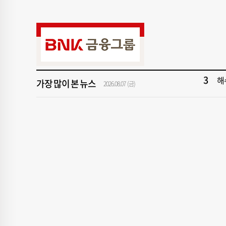
9
‘
1
[속
3
해
가장 많이 본 뉴스
5
'
2026.08.07 (금)
7
창
9
‘
1
[속