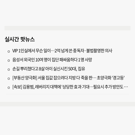
실시간 핫뉴스
VIP 1인실에서 무슨 일이…2억 넘게 쓴 중독자·불법촬영한 의사
음성서 외국인 10여 명이 집단 패싸움하다 1명 사망
손길 뿌리쳤다고 8살 아이 실신시킨 50대, 집유
[부동산 양극화] 서울 집값 잡으려다 지방 다 죽을 판… 초양극화 '경고등'
[속보] 김용범, 레버리지 대책에 '상당한 효과 기대…필요시 추가 방안도 검토'