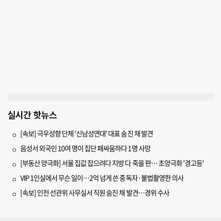
실시간 핫뉴스
[속보] 극우성향 단체 '신남성연대' 대표 숨진 채 발견
음성서 외국인 10여 명이 집단 패싸움하다 1명 사망
[부동산 양극화] 서울 집값 잡으려다 지방 다 죽을 판… 초양극화 '경고등'
VIP 1인실에서 무슨 일이…2억 넘게 쓴 중독자·불법촬영한 의사
[속보] 인천 선관위 사무실서 직원 숨진 채 발견…경위 수사