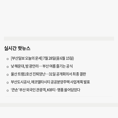
실시간 핫뉴스
[부산일보 오늘의 운세] 7월 28일(음 6월 15일)
낮 해운대, 밤 광안리… 부산 여름 즐기는 공식
울산 트램1호선 진퇴양난…31일 공개회의서 최종 결판
부산도시공사, 에코델타시티 공공분양주택 사업계획 발표
‘큰손’ 부산 외국인 관광객, K뷰티·명품 쓸어담았다