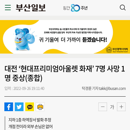
대전 ‘현대프리미엄아울렛 화재’ 7명 사망 1
명 중상(종합)
입력 : 2022-09-26 19:11:40
탁경륜 기자 takk@busan.com
가
지하 1층 하역장서 발화 추정
개점 전이라 외부 손님은 없어