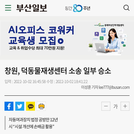
창원, 덕동물재생센터 소송 일부 승소
입력 : 2022-10-02 16:45:58
수정 : 2022-10-02 18:41:22
이성훈 기자 lee777@busan.com
가
자동여과장치 법정 공방만 12년
시 “시설 개선에 손배금 활용”