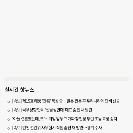
실시간 핫뉴스
[속보] 제15호 태풍 '찬홈' 북상 중…일본 관통 후 우리나라에 단비 선물
[속보] 극우성향 단체 '신남성연대' 대표 숨진 채 발견
'아들 결혼했는데, 또'…퇴임 앞두고 가짜 청첩장 뿌린 초등 교장 송치
[속보] 인천 선관위 사무실서 직원 숨진 채 발견…경위 수사