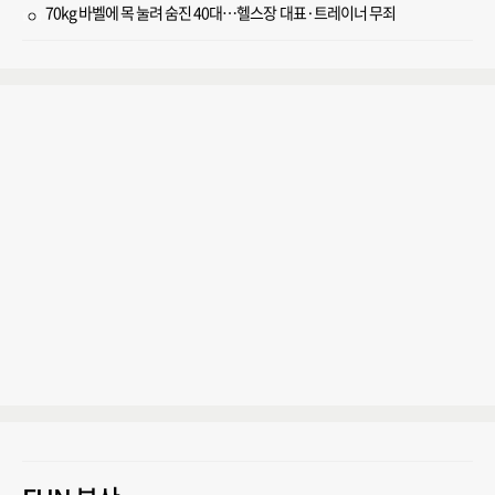
70kg 바벨에 목 눌려 숨진 40대…헬스장 대표·트레이너 무죄