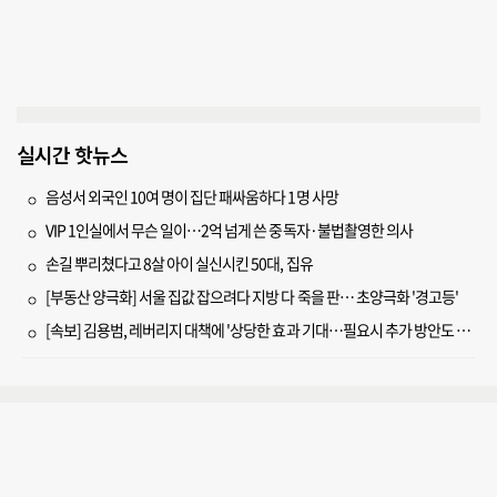
실시간 핫뉴스
음성서 외국인 10여 명이 집단 패싸움하다 1명 사망
VIP 1인실에서 무슨 일이…2억 넘게 쓴 중독자·불법촬영한 의사
손길 뿌리쳤다고 8살 아이 실신시킨 50대, 집유
[부동산 양극화] 서울 집값 잡으려다 지방 다 죽을 판… 초양극화 '경고등'
[속보] 김용범, 레버리지 대책에 '상당한 효과 기대…필요시 추가 방안도 검토'