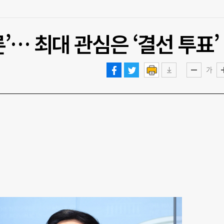
’… 최대 관심은 ‘결선 투표’
가