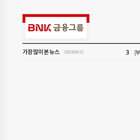
9
서
1
창
3
[
가장 많이 본 뉴스
5
[
2026.08.08 (토)
7
회
9
서
1
창