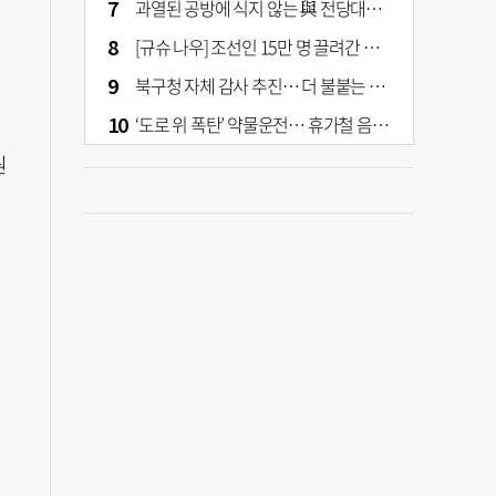
과열된 공방에 식지 않는 與 전당대회… 호남·수도권 집중하는 후보들
[규슈 나우] 조선인 15만 명 끌려간 치쿠호 탄광… 대를 이은 진실 캐기
북구청 자체 감사 추진… 더 불붙는 북구 신청사 갈등
‘도로 위 폭탄’ 약물운전… 휴가철 음주와 병행 단속 [교통안전, 시민이 만든다]
원