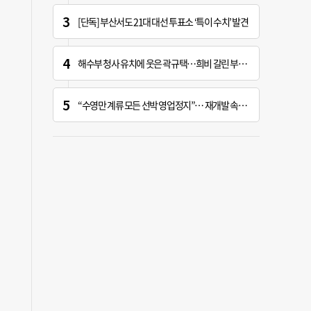
[단독] 부산서도 21대 대선 투표소 ‘특이 수치’ 발견
해수부 청사 유치에 웃은 곽규택…희비 갈린 부산 의원들
“수영만 계류 모든 선박 영업정지”… 재개발 속도전