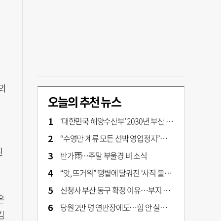
의
오늘의 추천 뉴스
‘대한민국 해양수산부’ 2030년 부산 북항시대 연다
게
“수영만 계류 모든 선박 영업정지”… 재개발 속도전
진
반가雨…주말 부울경 비 소식
“앗, 뜨거워” 땡볕에 달궈진 ‘사직 불가마’ 관중석 무려 70도
신청사 부산 동구 확정 이유…부지 용이성·접근성·집적 가능성이 운명 갈랐다 [해수부 북항 시대]
은
당원 2만 명 연판장에도…힘 안 실리는 ‘장동혁 사퇴’ 공세
김