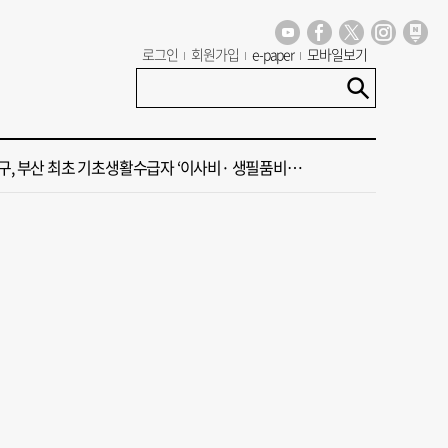
 부산공동어시장 현대화 사업 현장서 오염토 발견
로그인
회원가입
e-paper
모바일보기
신청사, 북항 재개발 부지 복합항만지구 확정
구, 부산 최초 기초생활수급자 ‘이사비· 생필품비’ 지원
주말 부울경 비 소식
·45년 국밥… 노포 맛집이 키운 골목시장 [골목시장, 다시 장날]
 부산공동어시장 현대화 사업 현장서 오염토 발견
신청사, 북항 재개발 부지 복합항만지구 확정