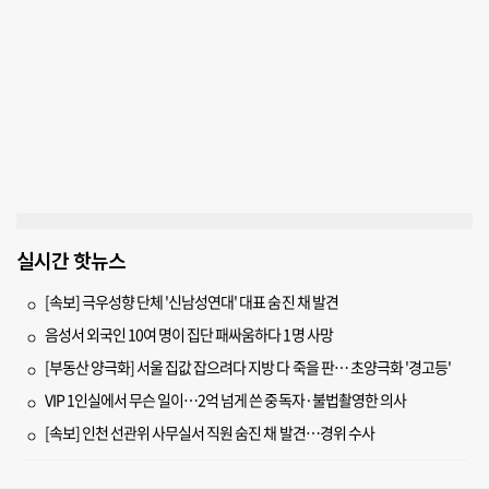
실시간 핫뉴스
[속보] 극우성향 단체 '신남성연대' 대표 숨진 채 발견
음성서 외국인 10여 명이 집단 패싸움하다 1명 사망
[부동산 양극화] 서울 집값 잡으려다 지방 다 죽을 판… 초양극화 '경고등'
VIP 1인실에서 무슨 일이…2억 넘게 쓴 중독자·불법촬영한 의사
[속보] 인천 선관위 사무실서 직원 숨진 채 발견…경위 수사