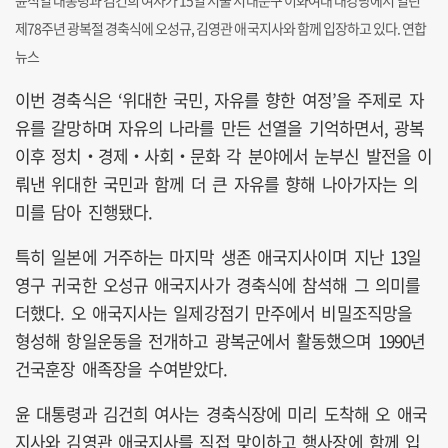
윤석열 대통령과 김건희 여사가 15일 서울 서대문구 이화여대 대강당에서 열린
제78주년 광복절 경축식에 오성규, 김영관 애국지사와 함께 입장하고 있다. 연합
뉴스
이번 경축식은 ‘위대한 국민, 자유를 향한 여정’을 주제로 자
유를 갈망하며 자유의 나라를 만든 선열을 기억하면서, 광복
이후 정치‧경제‧사회‧문화 각 분야에서 눈부신 발전을 이
뤄낸 위대한 국민과 함께 더 큰 자유를 향해 나아가자는 의
미를 담아 진행됐다.
특히 일본에 거주하는 마지막 생존 애국지사이며 지난 13일
영구 귀국한 오성규 애국지사가 경축식에 참석해 그 의미를
더했다. 오 애국지사는 일제강점기 만주에서 비밀조직망을
형성해 항일운동을 전개하고 광복군에서 활동했으며 1990년
건국훈장 애족장을 수여받았다.
윤 대통령과 김건희 여사는 경축식장에 미리 도착해 오 애국
지사와 김영관 애국지사를 직접 맞이하고 행사장에 함께 입