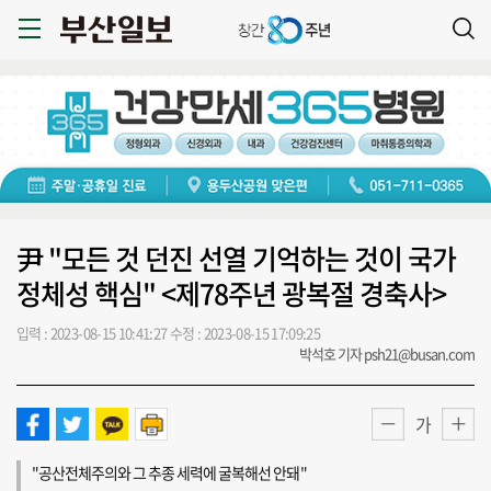
尹 "모든 것 던진 선열 기억하는 것이 국가
정체성 핵심" <제78주년 광복절 경축사>
입력 : 2023-08-15 10:41:27
수정 : 2023-08-15 17:09:25
박석호 기자 psh21@busan.com
가
"공산전체주의와 그 추종 세력에 굴복해선 안돼"