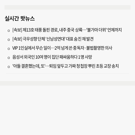
실시간 핫뉴스
[속보] 제13호 태풍 돌핀 경로, 내주 중국 상륙…'불가마 더위' 언제까지
[속보] 극우성향 단체 '신남성연대' 대표 숨진 채 발견
VIP 1인실에서 무슨 일이…2억 넘게 쓴 중독자·불법촬영한 의사
음성서 외국인 10여 명이 집단 패싸움하다 1명 사망
'아들 결혼했는데, 또'…퇴임 앞두고 가짜 청첩장 뿌린 초등 교장 송치