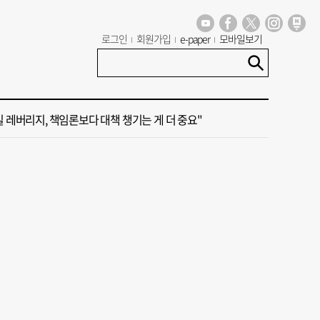
 오늘의 운세] 8월 7일(음 6월 25일)
로그인
회원가입
e-paper
모바일보기
주 일본 여성 인플루언서, 자택서 라이브 방송 중 사망
일 레버리지, 책임론보다 대책 챙기는 게 더 중요"
, 부산항 북항 환승센터 현장 검증
국 해양수산부’ 2030년 부산 북항시대 연다
 오늘의 운세] 8월 7일(음 6월 25일)
주 일본 여성 인플루언서, 자택서 라이브 방송 중 사망