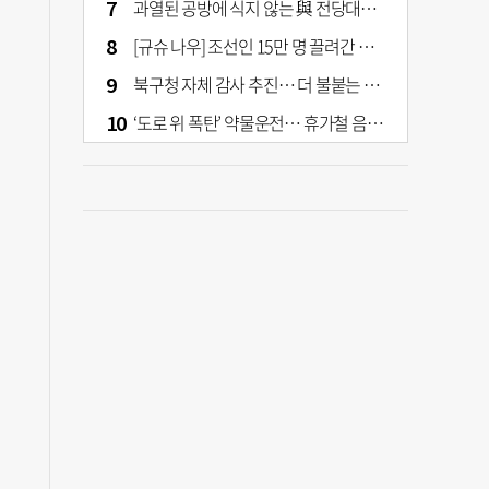
과열된 공방에 식지 않는 與 전당대회… 호남·수도권 집중하는 후보들
[규슈 나우] 조선인 15만 명 끌려간 치쿠호 탄광… 대를 이은 진실 캐기
북구청 자체 감사 추진… 더 불붙는 북구 신청사 갈등
‘도로 위 폭탄’ 약물운전… 휴가철 음주와 병행 단속 [교통안전, 시민이 만든다]