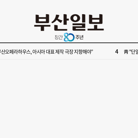
10
산 동구, ‘해양수산부 신청사’ 최종 유치 확정
[부산일보
2
방 국립대생에 전액 장학금 검토
한국 거
4
부산오페라하우스, 아시아 대표 제작 극장 지향해야”
靑 "단
6
포역에서도 수서역간다…9월부터 하루 1편, 주말 2편
부산지법
8
산시 ‘다담다 양산기행’으로 농촌관광 키운다
‘대한민
10
산 동구, ‘해양수산부 신청사’ 최종 유치 확정
[부산일보
2
방 국립대생에 전액 장학금 검토
한국 거