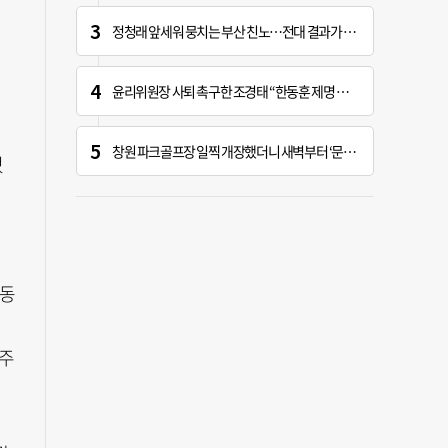
정청래 앞세워 뭉치는 부산 친노…전대 결과가 부산 민주 세력 판도 바꾼다
윤리위원장 사퇴 촉구한 조경태 “한동훈 제명 철회해야”
창원 파크골프장 일찍 개장했더니 새벽부터 ‘문전성시’
었
실
그동
 주