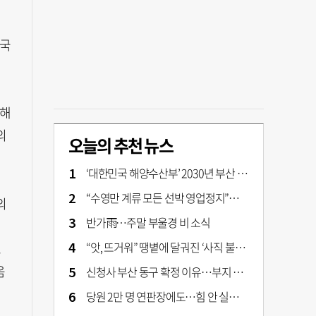
외국
합해
의
오늘의 추천 뉴스
‘대한민국 해양수산부’ 2030년 부산 북항시대 연다
“수영만 계류 모든 선박 영업정지”… 재개발 속도전
의
반가雨…주말 부울경 비 소식
“앗, 뜨거워” 땡볕에 달궈진 ‘사직 불가마’ 관중석 무려 70도
조
음
신청사 부산 동구 확정 이유…부지 용이성·접근성·집적 가능성이 운명 갈랐다 [해수부 북항 시대]
당원 2만 명 연판장에도…힘 안 실리는 ‘장동혁 사퇴’ 공세