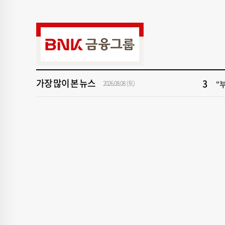
9
부
1
지
3
“
가장 많이 본 뉴스
5
구
2026.08.08 (토)
7
양
9
부
1
지