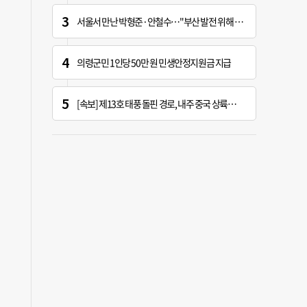
서울서 만난 박형준·안철수…"부산 발전 위해 힘 보태기로"
의령군민 1인당 50만 원 민생안정지원금 지급
[속보] 제13호 태풍 돌핀 경로, 내주 중국 상륙…'불가마 더위' 언제까지