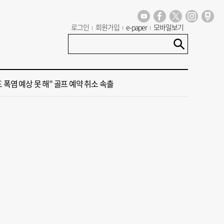
세기 만에 노조 생긴 두 기업, 닮은 꼴 노사 갈등
로그인
회원가입
e-paper
모바일보기
 극우성향 단체 '신남성연대' 대표 숨진 채 발견
도 폭염 예상 못 해” 골프 예약 취소 속출
 부산’ 식히려면 꽉 막힌 바람길 53곳 열어라
룸촌 덮친 페인트 공장 화재…1명 사망·1명 중상
세기 만에 노조 생긴 두 기업, 닮은 꼴 노사 갈등
 극우성향 단체 '신남성연대' 대표 숨진 채 발견