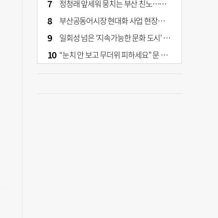
정청래 앞세워 뭉치는 부산 친노…전대 결과가 부산 민주 세력 판도 바꾼다
부산공동어시장 현대화 사업 현장서 오염토 발견
일회성 넘은 ‘지속가능한 문화 도시’ 원동력은 시민 지지 [부산은 열려 있다]
“눈치 안 보고 무더위 피하세요” 문 활짝 연 은행·마트