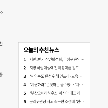
최소
환
오늘의 추천 뉴스
서면1번가 상권활성화, 금정구 용역 그대로 ‘복붙’
동
지방 국립대생에 전액 장학금 검토
중
“해양수도 완성 위해 인프라·교육·세제 등 전방위 지원”…부산해양수도특별법’ 개정안 발의
“지원하라” 손짓하는 중수청… “지켜보자” 머뭇대는 검찰
“부산오페라하우스, 아시아 대표 제작 극장 지향해야”
윤리위원장 사퇴 촉구한 조경태 “한동훈 제명 철회해야”