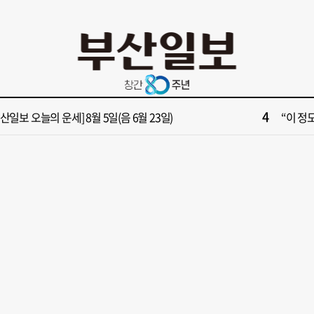
10
부산 영도등대서 꿈같은 하룻밤!”…영도등대 숙소 특별 개방
창업 반
2
보] 폭염 부추기는 제13호 태풍 '돌핀' 이동경로 유동적…북쪽으로 꺾일까
[속보]
4
부산일보 오늘의 운세] 8월 5일(음 6월 23일)
“이 정
6
구포시장 가이드' 자처한 한동훈…'구포데이'로 북구 알리기 총력
‘불가마
8
028년 첫삽 뜬다더니… ‘범천기지창’ 다시 원점
울산 원
10
부산 영도등대서 꿈같은 하룻밤!”…영도등대 숙소 특별 개방
창업 반
2
보] 폭염 부추기는 제13호 태풍 '돌핀' 이동경로 유동적…북쪽으로 꺾일까
[속보]