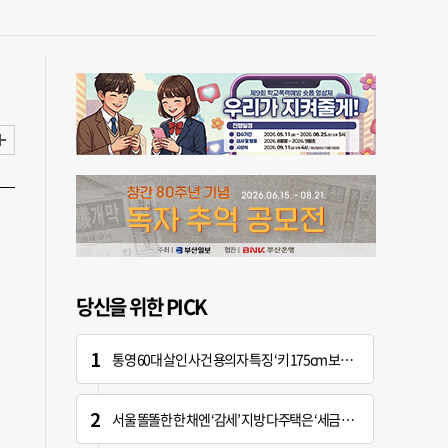
당신을 위한 PICK
통영 60대 살인 사건 용의자 특징 ‘키 175cm 보통 체격’
서울 똘똘한 한 채엔 ‘감세’ 지방 다주택은 ‘세금 폭탄’