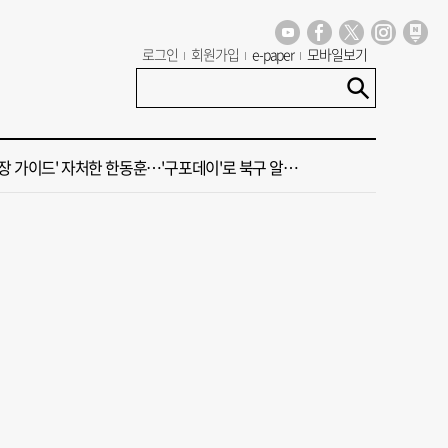
가 상권활성화, 금정구 용역 그대로 ‘복붙’
로그인
회원가입
e-paper
모바일보기
신청사, 북항 재개발 부지 복합항만지구 확정
 가이드' 자처한 한동훈…'구포데이'로 북구 알리기 총력
세기 만에 노조 생긴 두 기업, 닮은 꼴 노사 갈등
 부산’ 식히려면 꽉 막힌 바람길 53곳 열어라
가 상권활성화, 금정구 용역 그대로 ‘복붙’
신청사, 북항 재개발 부지 복합항만지구 확정