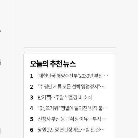
량
실
오늘의 추천 뉴스
‘대한민국 해양수산부’ 2030년 부산 북항시대 연다
“수영만 계류 모든 선박 영업정지”… 재개발 속도전
반가雨…주말 부울경 비 소식
“앗, 뜨거워” 땡볕에 달궈진 ‘사직 불가마’ 관중석 무려 70도
신청사 부산 동구 확정 이유…부지 용이성·접근성·집적 가능성이 운명 갈랐다 [해수부 북항 시대]
당원 2만 명 연판장에도…힘 안 실리는 ‘장동혁 사퇴’ 공세
화