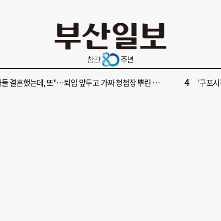
10
028년 첫삽 뜬다더니… ‘범천기지창’ 다시 원점
서면1번
2
보] 제13호 태풍 돌핀 경로, 내주 중국 상륙…'불가마 더위' 언제까지
해수부 
4
들 결혼했는데, 또"…퇴임 앞두고 가짜 청첩장 뿌린 초등 교장 송치
'구포시장
6
부산일보 오늘의 운세] 8월 5일(음 6월 23일)
창업 반
8
부산일보 오늘의 운세] 8월 6일(음 6월 24일)
‘불가마
10
028년 첫삽 뜬다더니… ‘범천기지창’ 다시 원점
서면1번
2
보] 제13호 태풍 돌핀 경로, 내주 중국 상륙…'불가마 더위' 언제까지
해수부 