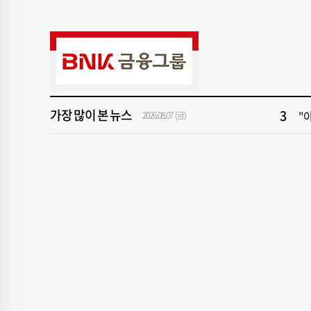
9
2
1
[속
3
"아
가장 많이 본 뉴스
5
[
2026.08.07 (금)
7
[
9
2
1
[속