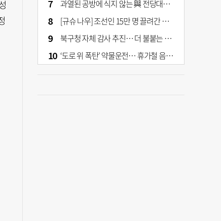
과열된 공방에 식지 않는 與 전당대회… 호남·수도권 집중하는 후보들
성
정
[규슈 나우] 조선인 15만 명 끌려간 치쿠호 탄광… 대를 이은 진실 캐기
북구청 자체 감사 추진… 더 불붙는 북구 신청사 갈등
‘도로 위 폭탄’ 약물운전… 휴가철 음주와 병행 단속 [교통안전, 시민이 만든다]