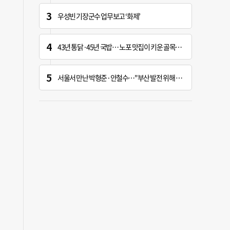
우성빈 기장군수 업무보고 ‘화제’
43년 통닭·45년 국밥… 노포 맛집이 키운 골목시장 [골목시장, 다시 장날]
서울서 만난 박형준·안철수…"부산 발전 위해 힘 보태기로"