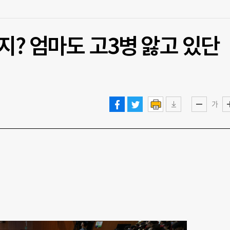
지? 엄마도 고3병 앓고 있단
가