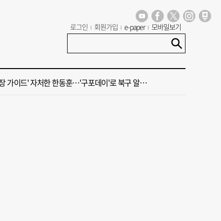
가 상권활성화, 금정구 용역 그대로 ‘복붙’
로그인
회원가입
e-paper
모바일보기
신청사, 북항 재개발 부지 복합항만지구 확정
 가이드' 자처한 한동훈…'구포데이'로 북구 알리기 총력
세기 만에 노조 생긴 두 기업, 닮은 꼴 노사 갈등
 부산’ 식히려면 꽉 막힌 바람길 53곳 열어라
가 상권활성화, 금정구 용역 그대로 ‘복붙’
신청사, 북항 재개발 부지 복합항만지구 확정