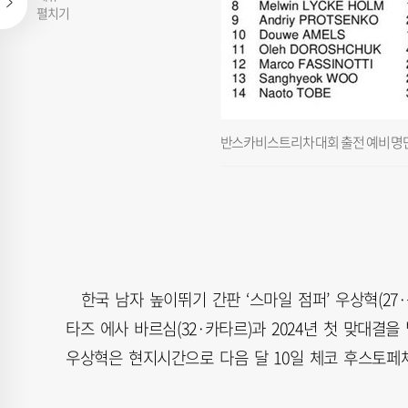
펼치기
반스카비스트리차 대회 출전 예비 명
한국 남자 높이뛰기 간판 ‘스마일 점퍼’ 우상혁(27·
타즈 에사 바르심(32·카타르)과 2024년 첫 맞대결
우상혁은 현지시간으로 다음 달 10일 체코 후스토페