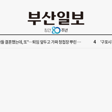
10
028년 첫삽 뜬다더니… ‘범천기지창’ 다시 원점
서면1번
2
보] 제13호 태풍 돌핀 경로, 내주 중국 상륙…'불가마 더위' 언제까지
해수부 
4
들 결혼했는데, 또"…퇴임 앞두고 가짜 청첩장 뿌린 초등 교장 송치
'구포시장
6
부산일보 오늘의 운세] 8월 5일(음 6월 23일)
창업 반
8
부산일보 오늘의 운세] 8월 6일(음 6월 24일)
‘불가마
10
028년 첫삽 뜬다더니… ‘범천기지창’ 다시 원점
서면1번
2
보] 제13호 태풍 돌핀 경로, 내주 중국 상륙…'불가마 더위' 언제까지
해수부 