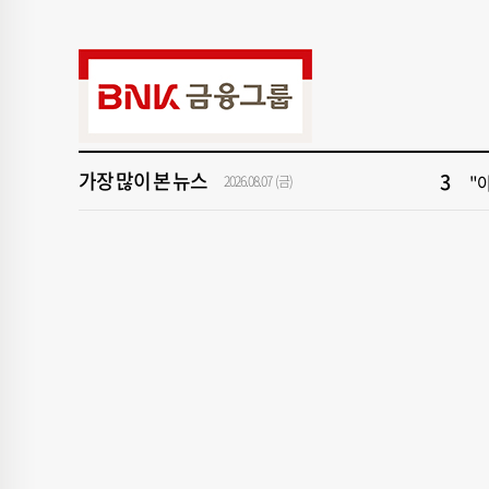
9
2
1
[속
3
"아
가장 많이 본 뉴스
5
[
2026.08.07 (금)
7
[
9
2
1
[속