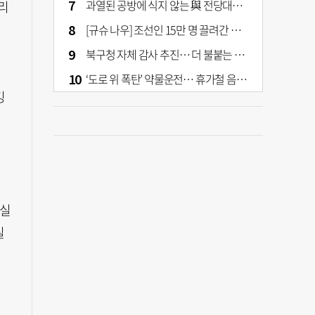
과열된 공방에 식지 않는 與 전당대회… 호남·수도권 집중하는 후보들
리
[규슈 나우] 조선인 15만 명 끌려간 치쿠호 탄광… 대를 이은 진실 캐기
북구청 자체 감사 추진… 더 불붙는 북구 신청사 갈등
‘도로 위 폭탄’ 약물운전… 휴가철 음주와 병행 단속 [교통안전, 시민이 만든다]
킹
 실
실