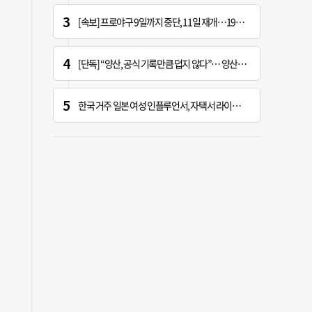
[속보] 프로야구 9일까지 중단, 11일 재개…19시 경기 시작
[단독] “양산, 공식 기록만큼 덥지 않다”… 양산시, 기상청에 관측장비 이동 요청
한국 거주 일본 여성 인플루언서, 자택서 라이브 방송 중 사망