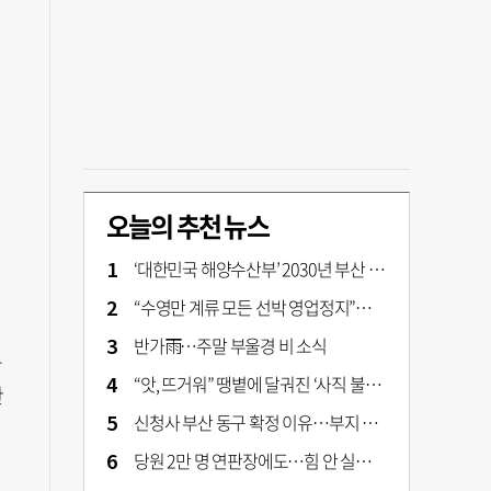
오늘의 추천 뉴스
‘대한민국 해양수산부’ 2030년 부산 북항시대 연다
“수영만 계류 모든 선박 영업정지”… 재개발 속도전
반가雨…주말 부울경 비 소식
무
“앗, 뜨거워” 땡볕에 달궈진 ‘사직 불가마’ 관중석 무려 70도
한
신청사 부산 동구 확정 이유…부지 용이성·접근성·집적 가능성이 운명 갈랐다 [해수부 북항 시대]
당원 2만 명 연판장에도…힘 안 실리는 ‘장동혁 사퇴’ 공세