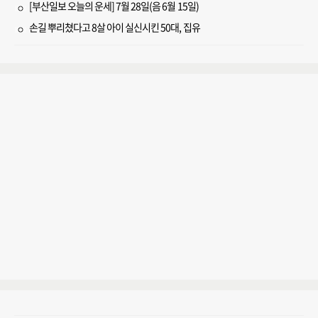
[부산일보 오늘의 운세] 7월 28일(음 6월 15일)
손길 뿌리쳤다고 8살 아이 실신시킨 50대, 집유