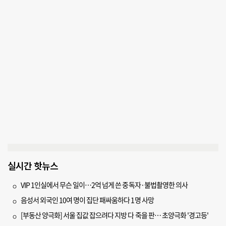
실시간 핫뉴스
VIP 1인실에서 무슨 일이…2억 넘게 쓴 중독자·불법촬영한 의사
음성서 외국인 10여 명이 집단 패싸움하다 1명 사망
[부동산 양극화] 서울 집값 잡으려다 지방 다 죽을 판… 초양극화 '경고등'