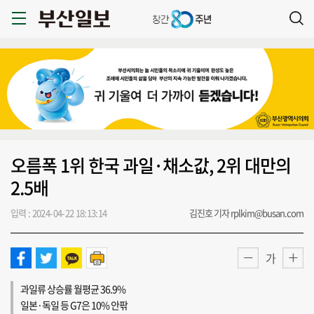
오름폭 1위 한국 과일·채소값, 2위 대만의
2.5배
입력 : 2024-04-22 18:13:14
김진호 기자 rplkim@busan.com
가
과일류 상승률 월평균 36.9%
일본·독일 등 G7은 10% 안팎