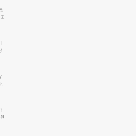
청
축한
보관
가뜩
 필
 8
겨졌
동산
 조
정구
 화
택자
.
고
질
국민
용역
2층
령대
힘
내
미
가
건
하
역
번
상
보
검
청
소방
 관
않는
내용
이
 더
개
낮았
이
'구
 있
우
북서
로
.
풍
%로
 직
걸
관광
이
신뢰
온
가
는데
 일
지원
고
)
서
밥쌀
행을