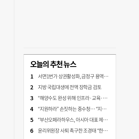
오늘의 추천 뉴스
서면1번가 상권활성화, 금정구 용역 그대로 ‘복붙’
지방 국립대생에 전액 장학금 검토
“해양수도 완성 위해 인프라·교육·세제 등 전방위 지원”…부산해양수도특별법’ 개정안 발의
“지원하라” 손짓하는 중수청… “지켜보자” 머뭇대는 검찰
“부산오페라하우스, 아시아 대표 제작 극장 지향해야”
윤리위원장 사퇴 촉구한 조경태 “한동훈 제명 철회해야”