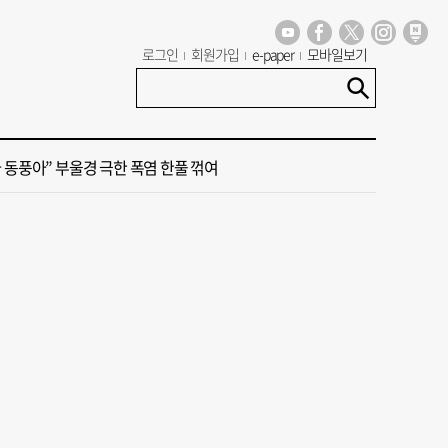
산하기관 이전, 2차 공공기관 지방이전과 연계 추진 안 돼”
로그인
회원가입
e-paper
모바일보기
 오늘의 운세] 8월 6일(음 6월 24일)
 동풍아” 부울경 극한 폭염 한풀 꺾여
 신청사 부지 선정에 직원들 의견 반영
혼했는데, 또"…퇴임 앞두고 가짜 청첩장 뿌린 초등 교장 송치
산하기관 이전, 2차 공공기관 지방이전과 연계 추진 안 돼”
 오늘의 운세] 8월 6일(음 6월 24일)