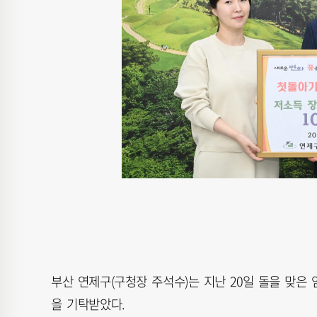
부산 연제구(구청장 주석수)는 지난 20일 돌을 맞은
을 기탁받았다.