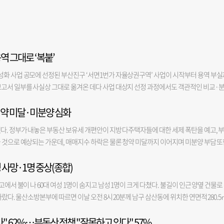
역 그대로 ‘복붙’
성화 사업 공모에 선정된 부산진구 ‘서면1번가 자율상권구역’ 사업이 시작부터 용역 부실
보고서 일부를 사실상 그대로 옮겨온 데다 사업 대상지 선정 과정에서도 객관적인 비교·
 보고서를 바탕으로 70억 규모의 상권 활성화 사업을 추진하면서 사업의 실효성에도 의문
청약 미달·미분양 심화
 ‘서면1번가 자율상권구역 상권 활성화 사업 계획(안)에 관한 의견 청취’를 진행했다고 
은 지난 4월 '2027년 상권활성화' 사업에 선정됐다. 서면1번가 자율상권조합은 내년부
다. 정부가 내놓은 부동산 보유세 개편안이 지방 다주택자들에 대한 세제 폭탄을 예고, 
업을 통해 상권 살리기에 나선다. 주요 사업 내용은 상권 특색을 반영한 거점 공간 조성 등
 것으로 예상되는 가운데, 매매지수 하락은 물론 청약 미달까지 이어지며 미분양 부담 또
 등을 통해 상권을 활성화하는 것이다. 이날 의견 청취에서는 부산진구 자율상권구역 활
에 따르면 7월 마지막주 부산 아파트 매매지수는 99.95로, 전월 대비 -0.06% 하락했다. 
 활성화 지역을 중심으로 상권 현황을 분석하고 상권 쇠퇴에 대응하기 위해 진행됐다. 본
 사망·1명 중상(종합)
2개월 연속 마이너스 상승률에, 하락폭까지 커지면서 지난 8개월간의 회복세가 본격 꺾인 것
한 결과, 연구 개요와 사례 분석 등에서 금정구 용역보고서와 동일한 내용이 다수 확인됐
장 리포트에서 “지역별로는 해운대(0.12%), 동래(0.11%), 북(0.09%)구를 제외하고는
역 상권 활성화 사업 용역도 맡았던 A사가 진행했다. 일부 대목에는 ‘부산진구’ 대신 ‘
에서 불이 나 60대 여성 1명이 숨지고 남성 1명이 크게 다쳤다. 불길이 인근 양옆 건물로
 부산이 7월 -0.01%를 기록하며 본격 하락세로 접어든 것으로 보인다”면서 “서울은 
구 행정 현황을 분석한 보고서 10쪽에는 ‘금정구의 새: 까치’라는 문구가 기재돼 있었다.
따랐다. 울산소방본부에 따르면 이날 오전 8시 20분께 남구 삼산동에 위치한 연면적 280.5
격차는 더 확대되고 있다”고 밝혔다. 특히 부산 내에서는 사상구의 매매 가격이 전월 대
성, 지역축제 개최 등 금정구 사업 방향과 상당 부분 겹쳤다. 상권 활성화 사업 대상지 선
 화재가 발생했다. 소방당국은 신고 접수 9분 만인 오전 8시 29분 대응 1단계를 발령하고,
 경우 미분양이 심각해 주택도시보증공사(HUG)가 미분양관리지역으로 지정한 전국 4개 지
청에 따르면 법률상 사업 대상지 요건을 충족한 곳은 서면역 상권과 당감 상권이었다. 
" 62%…부동산 정책 "잘못하고 있다" 57%
 등 총 113명의 인력을 현장에 집중 투입해 오전 8시 58분 초기 진화를 마쳤다. 소방당국