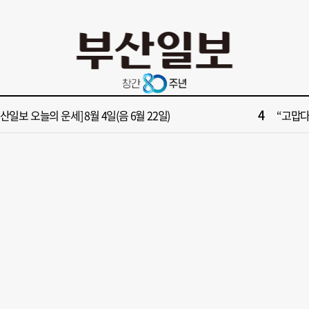
10
상] 전재수 “대통령과 3번 독대…해수부 산하기관 곧 ‘부산행’”
“해수부 
2
업 반세기 만에 노조 생긴 두 기업, 닮은 꼴 노사 갈등
[부산일보
4
부산일보 오늘의 운세] 8월 4일(음 6월 22일)
“고맙다
6
목! 기초단체장] "북항 돔구장 차질없이 추진 부산 새로운 랜드마크 조성”
해수부,
8
은·IBK·수출입은… 40개 공공기관 부산 유치 총력
"아들 결
10
상] 전재수 “대통령과 3번 독대…해수부 산하기관 곧 ‘부산행’”
“해수부 
2
업 반세기 만에 노조 생긴 두 기업, 닮은 꼴 노사 갈등
[부산일보