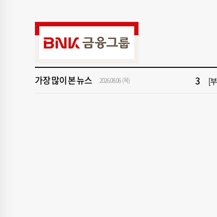
9
[영
1
창
3
[
가장 많이 본 뉴스
5
[주
2026.08.06 (목)
7
산
9
[영
1
창