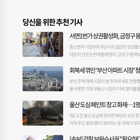
당신을 위한 추천 기사
서면1번가 상권활성화, 금정구 용
중소벤처기업부와 부산시의 2027년 상권활
대상지 선정 논란에 휩싸였다. 금정구 용역
이 부족했다는 비판이 나온다. 부실한 용역
회복세 꺾인 ‘부산 아파트 시장’ 
제기된다. 부산진구청은 지난달 27일 구의회에
일 밝혔다. 부산진구 서면1번가 자율상권구역
부산 주택 매매 시장이 본격 하락세로 전환했
최대 5년간 총사업비 70억 원으로 다양한 사
을 비롯한 지방 부동산 시장이 더욱 얼어붙을
권 환경을 개선하고, 특화상품·브랜드 개발
더욱 커질 것으로 보인다. 5일 한국부동산원 등
를 위한 용역 결과가 제시됐다. 용역은 상권
울산 도심 페인트 창고 화재…1명
난달 -0.04%의 변동률을 보여준 데 이어 
의회에 보고된 관련 용역 결과 보고서를 검토
로 분석됐다. 부동산서베이는 7월 부산 부동산 시
용역을 진행한 업체는 앞서 금정구 자율상권구
3일 오전 울산 도심에 위치한 페인트 보관 창고
든 지역에서 하락했고 KB국민은행 조사에서도
구’라는 표현까지 그대로 남아 있었다. 부산진
지며 주민 30여 명이 대피하는 등 피해가 잇
상승세가 더욱 높아지고 있어 부산과의 가격 
역을 통해 제시된 사업 내용 역시 특화거리 조
(지상 2층) 규모의 페인트 자재 보관 창고에서
-0.37%로 하락폭이 가장 컸다. 사상구의
근거도 충분하지 않았다는 지적도 나온다. 구
[속보] 검찰 보완수사권 "필요하다
프차, 구조·구급차 등 장비 38대와 소방·경찰