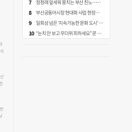
정청래 앞세워 뭉치는 부산 친노…전대 결과가 부산 민주 세력 판도 바꾼다
부산공동어시장 현대화 사업 현장서 오염토 발견
일회성 넘은 ‘지속가능한 문화 도시’ 원동력은 시민 지지 [부산은 열려 있다]
“눈치 안 보고 무더위 피하세요” 문 활짝 연 은행·마트
과
분석
이
5
터
부산
 상
한
성화
지
보가
으
다.
 모
금정
 번
가격
 용
㎡
비
정
 펌
역
하지
은