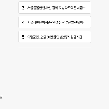
서울 똘똘한 한 채엔 ‘감세’ 지방 다주택은 ‘세금 폭탄’
서울서 만난 박형준·안철수…"부산 발전 위해 힘 보태기로"
의령군민 1인당 50만 원 민생안정지원금 지급
원