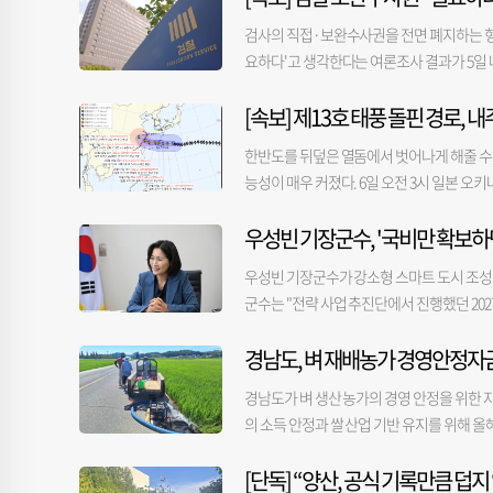
중의 하나다. 7월의 부산 아파트 청약 경쟁률
만 구청은 당감 상권이 주요 상권과 떨어져 
화재 원인과 관련해 “건물 내부에서 지게차 
약률이 0.1 대 1에 그쳤고, 기장군 장안지구
검사의 직접·보완수사권을 전면 폐지하는 형
과정이 석연치 않다는 지적을 제기했다. 서면
돼 있어 급격히 불이 번진 것으로 보인다”고 밝
이나 미분양이 심각한 상황에서 6월에 이어 
요하다'고 생각한다는 여론조사 결과가 5일 나
월으로, 당시 서면1번가는 아직 자율상권구
다. 사망한 여성은 화재가 난 창고 우측에 인
학과 교수는 “지방 주요 도시들이 인구 유출
사한 결과, 응답자의 62.5%가 검사의 보완수사
는 상권 특성이 서로 다른 만큼 부산진구 현
재 현장이 도심 번화가인 삼산동 원룸촌 밀집
에 대한 징벌적 과세가 이뤄지면 지방 미분
[속보] 제13호 태풍 돌핀 경로,
검사의 보완수사권이 필요하다는 응답은 지지 
다”며 “용역에서 제시된 사업 내용은 금정구
양옆 건물로 옮겨붙으면서 인접 원룸과 빌라 주
것”이라고 우려했다. 한편, 한국부동산원이 
의힘 지지층에선 73.0%가 각각 보완수사권이
결과 보고서가 부실하고, 구청의 보고서 검수
에 고립돼 오도 가도 못하던 주민 1명은 출
한반도를 뒤덮은 열돔에서 벗어나게 해줄 수도
가 30대로 나타났다. 부산 30대의 매매 거래 건
지지층에서는 22.4%였다. 정치 성향별로는 
용과 틀을 그대로 가져와 부산진구 용역 결
터 높이로 치솟아 일대를 뒤덮으면서 시민들의
능성이 매우 커졌다. 6일 오전 3시 일본 오키
보다도 153건이나 많다. 이 대표는 “생애
다는 응답이 70.5%로 가장 높았다. 국민 
결과와 다르고, 서면1번가를 사업 대상지로 
났고 연기가 막 뿜어져 나오길래 곧바로 신고
하이 남서쪽에 상륙할 것으로 예상된다. 세력도
니 이들의 매수세가 강했던 것으로 분석된다”고
찰을 신뢰한다'는 응답은 48.1%, '신뢰하지
하유미 경제정책팀장은 “상권 활성화 사업 목표
당국은 펌프차 등 동원 장비를 유지하며 주변
우성빈 기장군수, '국비만 확보하
련해 일본과 미국 등 관련국 예상도 기상청과
다'는 응답은 55.2%로 과반을 기록했다.
은 구별로 유사할 수밖에 없다”고 밝혔다. 
완전히 끝나는 대로 경찰 등과 합동 감식을 벌
위가 끝나지는 않을 것이란 전망이 지배적이다. 
정안을 의결했다. 이 법안은 이재명 대통령이
우성빈 기장군수가 강소형 스마트 도시 조성 
고, 서면1번가는 부산진구 내 유일하게 조합
날 김상욱 울산시장은 화재 현장을 찾아 소방
지라'는 5일 오전 3시 필리핀 마닐라 북서쪽 
다'는 부정 평가가 57.6%로 나타났다. 긍정 평
군수는 "전략 사업 추진단에서 진행했던 202
해상에서 열대저압부로 세력이 약화될 것으로,
가장 높았다. 이어 20대 이하 61.5%, 40대 60
'사업비가 편성되지 못했다'는 답변에 우 군수는
모두 한반도와는 멀리 떨어져 있다며, 우리나
부정 평가 비율이 가장 높았고 부산·울산·경남 
경남도, 벼 재배농가 경영안정자금
업"이라고 말했다. 우 군수는 "가장 큰 예
접적인 피해 가능성은 작아지겠으나 폭염을 
기(RDD) 방식으로 표본을 추출해 3.6%는 
객을 싣겠다는 것이었다"면서 "'왕복 4차로를
동하면 한반도에는 동풍이나 남동풍이 불어 
경남도가 벼 생산 농가의 경영 안정을 위한 자
수준에 ±3.1%포인트다. 기타 자세한 내
다"고 회상했다. 이어 "용궁사에 직접 가보니
이 지금보다 더 오를 가능성이 있다. 반면 
의 소득 안정과 쌀 산업 기반 유지를 위해 올해
어떻게 국비를 받고 군비를 투입시키겠느냐. 
시적으로 내려갈 수 있다.
대상은 도내 주소를 두고 도내 농지에서 벼를 재배
했다. 그는 "이건 나라를, 정부를 속이는 
[단독] “양산, 공식 기록만큼 덥
이하 농가다. 특히 올해는 수급조절용 벼도 
따내는 것이 공모 사업"이라고 질타했다. 또 