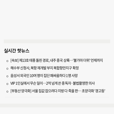
실시간 핫뉴스
[속보] 제13호 태풍 돌핀 경로, 내주 중국 상륙…'불가마 더위' 언제까지
해수부 신청사, 북항 재개발 부지 복합항만지구 확정
음성서 외국인 10여 명이 집단 패싸움하다 1명 사망
VIP 1인실에서 무슨 일이…2억 넘게 쓴 중독자·불법촬영한 의사
[부동산 양극화] 서울 집값 잡으려다 지방 다 죽을 판… 초양극화 '경고등'