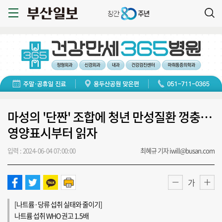
마성의 '단짠' 조합에 청년 만성질환 껑충…
영양표시부터 읽자
입력 : 2024-06-04 07:00:00
최혜규 기자 iwill@busan.com
가
[나트륨·당류 섭취 실태와 줄이기]
나트륨 섭취 WHO 권고 1.5배