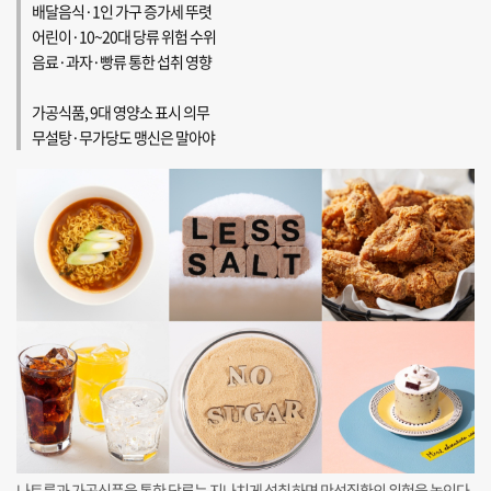
배달음식·1인 가구 증가세 뚜렷
어린이·10~20대 당류 위험 수위
음료·과자·빵류 통한 섭취 영향
가공식품, 9대 영양소 표시 의무
무설탕·무가당도 맹신은 말아야
나트륨과 가공식품을 통한 당류는 지나치게 섭취하면 만성질환의 위험을 높인다.