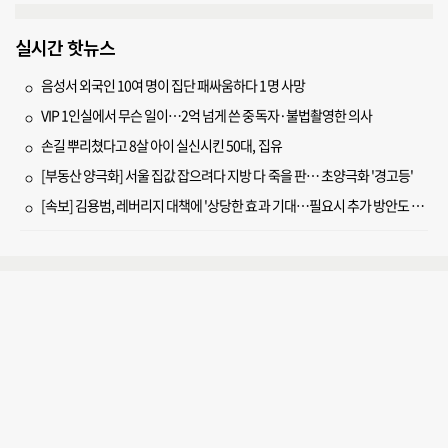
실시간 핫뉴스
음성서 외국인 10여 명이 집단 패싸움하다 1명 사망
VIP 1인실에서 무슨 일이…2억 넘게 쓴 중독자·불법촬영한 의사
손길 뿌리쳤다고 8살 아이 실신시킨 50대, 집유
[부동산 양극화] 서울 집값 잡으려다 지방 다 죽을 판… 초양극화 '경고등'
[속보] 김용범, 레버리지 대책에 '상당한 효과 기대…필요시 추가 방안도 검토'