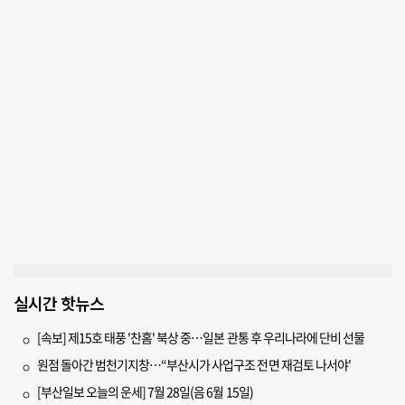
실시간 핫뉴스
[속보] 제15호 태풍 '찬홈' 북상 중…일본 관통 후 우리나라에 단비 선물
원점 돌아간 범천기지창…“부산시가 사업구조 전면 재검토 나서야'
[부산일보 오늘의 운세] 7월 28일(음 6월 15일)