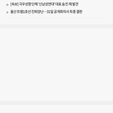
[속보] 극우성향 단체 '신남성연대' 대표 숨진 채 발견
울산 트램1호선 진퇴양난…31일 공개회의서 최종 결판