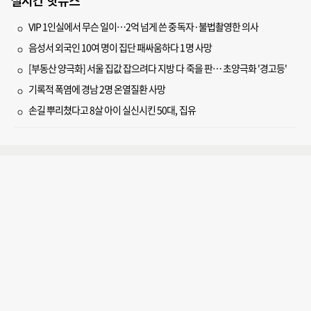
실시간 핫뉴스
VIP 1인실에서 무슨 일이…2억 넘게 쓴 중독자·불법촬영한 의사
음성서 외국인 10여 명이 집단 패싸움하다 1명 사망
[부동산 양극화] 서울 집값 잡으려다 지방 다 죽을 판… 초양극화 '경고등'
기록적 폭염에 경남 2명 온열질환 사망
손길 뿌리쳤다고 8살 아이 실신시킨 50대, 집유