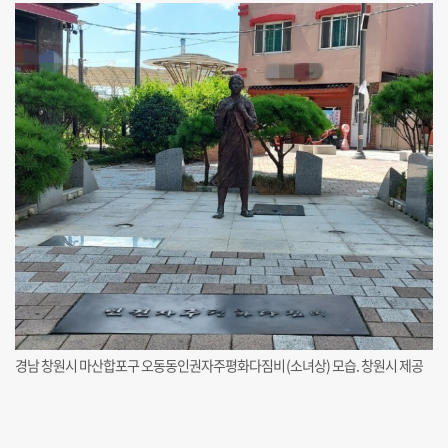
경남 창원시 마산합포구 오동동인권자주평화다짐비(소녀상) 모습. 창원시 제공