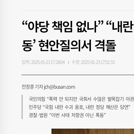
“야당 책임 없나” “내란
동’ 현안질의서 격돌
입력 : 2025-01-23 17:28:04
수정 : 2025-01-23 17:52:33
전창훈 기자 jch@busan.com
국민의힘 “폭력 안 되지만 국회서 수많은 발목잡기 야권
민주당 “국힘 내란 수괴 옹호, 내란 정당 해산은 당연”
경찰·법원 “이번 사태 저항권 아닌 폭동”