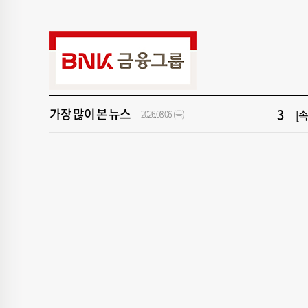
9
창
1
[속
3
[
가장 많이 본 뉴스
5
"아
2026.08.06 (목)
7
[
9
창
1
[속