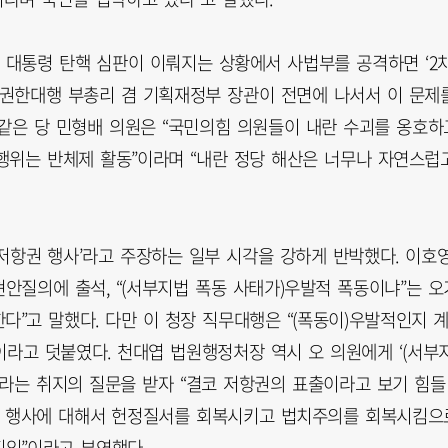
 대통령 탄핵 심판이 이뤄지는 상황에서 사법부를 공격하면 ‘2
 권한대행 부총리 겸 기획재정부 장관이 전면에 나서서 이 문제
 같은 당 민형배 의원은 “국민의힘 의원들이 내란 수괴를 옹호하
행위는 반체제 활동”이라며 “내란 정당 해산은 너무나 자연스럽
 저항권 행사’라고 주장하는 일부 시각을 강하게 반박했다. 이호
안질의에 출석, “(서부지법 폭동 사태가)우발적 폭동이냐”는 오
”고 말했다. 다만 이 청장 직무대행은 “(폭동이)우발적인지 
이라고 덧붙였다. 천대엽 법원행정처장 역시 오 의원에게 ‘(서부
’라는 취지의 질문을 받자 “결코 저항권의 표출이라고 보기 힘들
권력 행사에 대해서 헌정질서를 회복시키고 법치주의를 회복시킴으
임”이라고 부연했다.