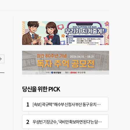
당신을 위한 PICK
[속보] 곽규택 “해수부 신청사 부산 동구 유치 환영…해양 중심지 완성할 것”
우성빈 기장군수, '국비만 확보하면 된다'는 담당자에 "국비는 국민의 혈세" 지적