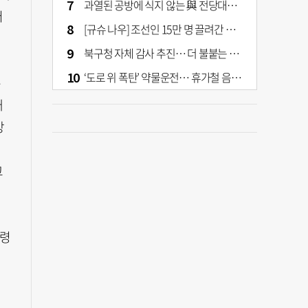
과열된 공방에 식지 않는 與 전당대회… 호남·수도권 집중하는 후보들
어
[규슈 나우] 조선인 15만 명 끌려간 치쿠호 탄광… 대를 이은 진실 캐기
북구청 자체 감사 추진… 더 불붙는 북구 신청사 갈등
‘도로 위 폭탄’ 약물운전… 휴가철 음주와 병행 단속 [교통안전, 시민이 만든다]
은
대
장
고
통령