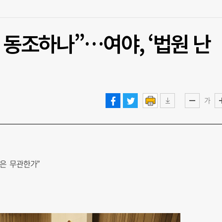
 동조하나”…여야, ‘법원 난
가
은 무관한가”