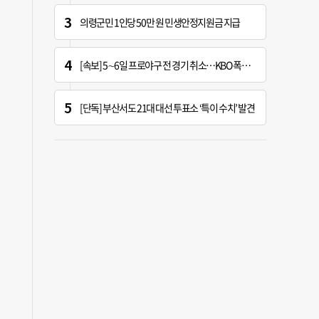
의령군민 1인당 50만 원 민생안정지원금 지급
[속보] 5∼6일 프로야구 전 경기 취소…KBO 폭염 긴급대책 회의 개최
[단독] 부산서도 21대 대선 투표소 ‘특이 수치’ 발견