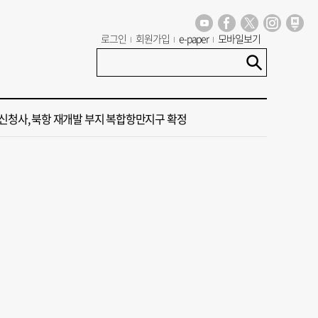
 부산’ 식히려면 꽉 막힌 바람길 53곳 열어라
로그인
회원가입
e-paper
모바일보기
염 부추기는 제13호 태풍 '돌핀' 이동경로 유동적…북쪽으로 꺾일까
신청사, 북항 재개발 부지 복합항만지구 확정
 가이드' 자처한 한동훈…'구포데이'로 북구 알리기 총력
 오늘의 운세] 8월 6일(음 6월 24일)
 부산’ 식히려면 꽉 막힌 바람길 53곳 열어라
염 부추기는 제13호 태풍 '돌핀' 이동경로 유동적…북쪽으로 꺾일까