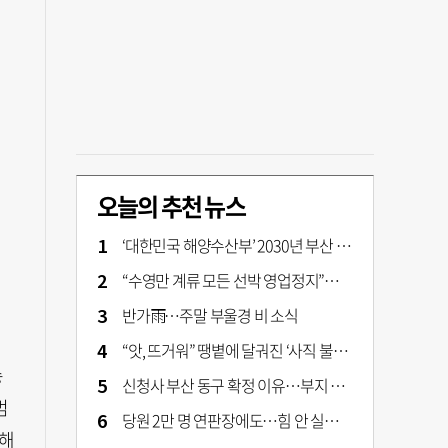
오늘의 추천 뉴스
‘대한민국 해양수산부’ 2030년 부산 북항시대 연다
“수영만 계류 모든 선박 영업정지”… 재개발 속도전
반가雨…주말 부울경 비 소식
“앗, 뜨거워” 땡볕에 달궈진 ‘사직 불가마’ 관중석 무려 70도
송
신청사 부산 동구 확정 이유…부지 용이성·접근성·집적 가능성이 운명 갈랐다 [해수부 북항 시대]
범
당원 2만 명 연판장에도…힘 안 실리는 ‘장동혁 사퇴’ 공세
의해