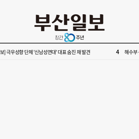
10
업 반세기 만에 노조 생긴 두 기업, 닮은 꼴 노사 갈등
‘불가마
2
보] 제13호 태풍 돌핀 경로, 내주 중국 상륙…'불가마 더위' 언제까지
[속보] 폭
4
속보] 극우성향 단체 '신남성연대' 대표 숨진 채 발견
해수부 
6
들 결혼했는데, 또"…퇴임 앞두고 가짜 청첩장 뿌린 초등 교장 송치
'구포시장
8
부산일보 오늘의 운세] 8월 5일(음 6월 23일)
[부산일보
10
업 반세기 만에 노조 생긴 두 기업, 닮은 꼴 노사 갈등
‘불가마
2
보] 제13호 태풍 돌핀 경로, 내주 중국 상륙…'불가마 더위' 언제까지
[속보] 폭