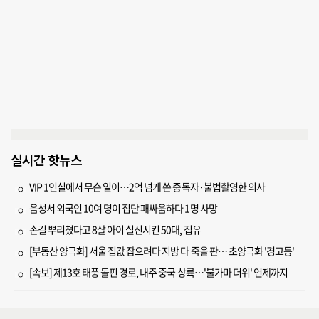
실시간 핫뉴스
VIP 1인실에서 무슨 일이…2억 넘게 쓴 중독자·불법촬영한 의사
음성서 외국인 10여 명이 집단 패싸움하다 1명 사망
손길 뿌리쳤다고 8살 아이 실신시킨 50대, 집유
[부동산 양극화] 서울 집값 잡으려다 지방 다 죽을 판… 초양극화 '경고등'
[속보] 제13호 태풍 돌핀 경로, 내주 중국 상륙…'불가마 더위' 언제까지