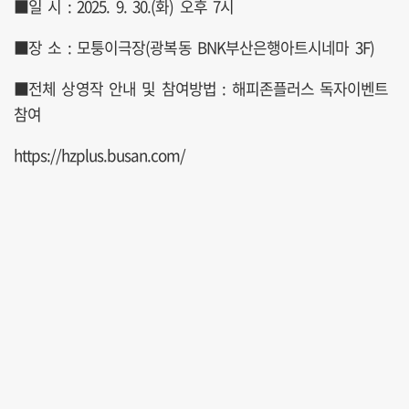
■일 시 : 2025. 9. 30.(화) 오후 7시
■장 소 : 모퉁이극장(광복동 BNK부산은행아트시네마 3F)
■전체 상영작 안내 및 참여방법 : 해피존플러스 독자이벤트
참여
https://hzplus.busan.com/