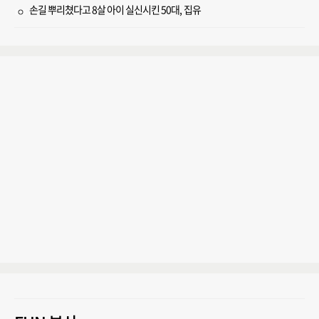
손길 뿌리쳤다고 8살 아이 실신시킨 50대, 집유