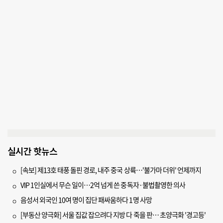
실시간 핫뉴스
[속보] 제13호 태풍 돌핀 경로, 내주 중국 상륙…'불가마 더위' 언제까지
VIP 1인실에서 무슨 일이…2억 넘게 쓴 중독자·불법촬영한 의사
음성서 외국인 10여 명이 집단 패싸움하다 1명 사망
[부동산 양극화] 서울 집값 잡으려다 지방 다 죽을 판… 초양극화 '경고등'