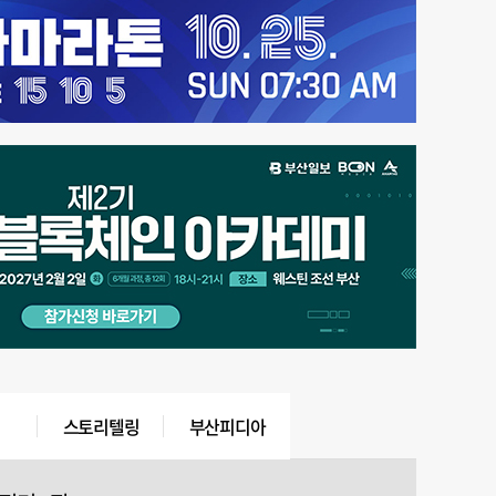
스토리텔링
부산피디아