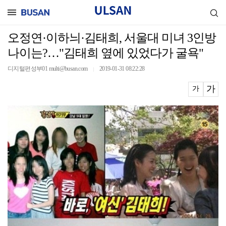
오정연·이하늬·김태희, 서울대 미녀 3인방
나이는?…"김태희 옆에 있었다가 굴욕"
디지털편성부01 multi@busan.com
2019-01-31 08:22:28
｜
가
가