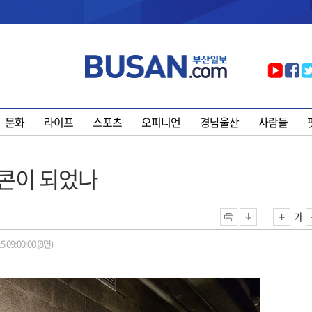
문화
라이프
스포츠
오피니언
경남울산
사람들
이콘이 되었나
가
5 09:00:00 (8면)