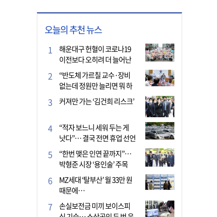
오늘의 추천 뉴스
해운대구 헌혈이 코로나19
이전보다 오히려 더 늘어난
이유는?
“반도체 가르칠 교수·장비
없는데 정원만 늘리면 뭐 하
나”
커져만 가는 ‘김건희 리스크’
“적자 보느니 세워 두는 게
낫다”… 결국 전면 휴업 선언
한 택시회사
“한번 맺은 인연 끝까지”…
박형준 시장 ‘용인술’ 주목
MZ세대 ‘탈부산’ 월 33만 원
때문에…
손실보전금 미끼 보이스피
싱 기승… 소상공인 두 번 운