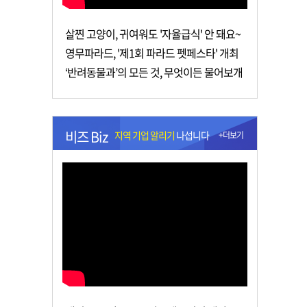
살찐 고양이, 귀여워도 '자율급식' 안 돼요~
영무파라드, '제1회 파라드 펫페스타' 개최
‘반려동물과’의 모든 것, 무엇이든 물어보개
비즈 Biz
지역 기업 알리기
나섭니다
+더보기