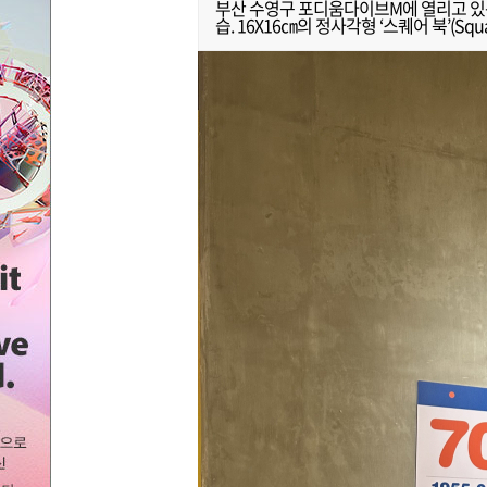
부산 수영구 포디움다이브M에 열리고 있는 
습. 16X16㎝의 정사각형 ‘스퀘어 북’(Sq