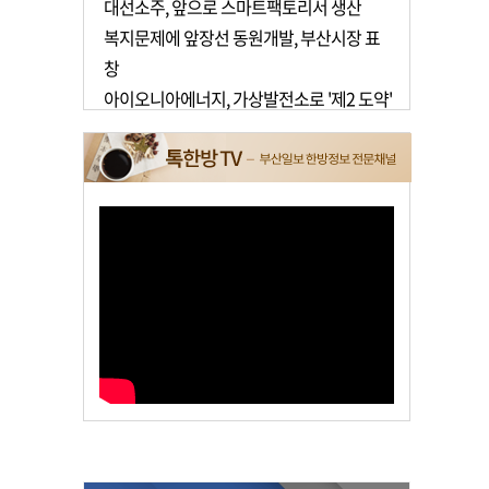
대선소주, 앞으로 스마트팩토리서 생산
복지문제에 앞장선 동원개발, 부산시장 표
창
아이오니아에너지, 가상발전소로 '제2 도약'