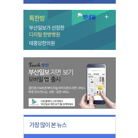
톡한방
부산일보가 선정한
디지털 한방병원
태흥당한의원
가장 많이 본 뉴스