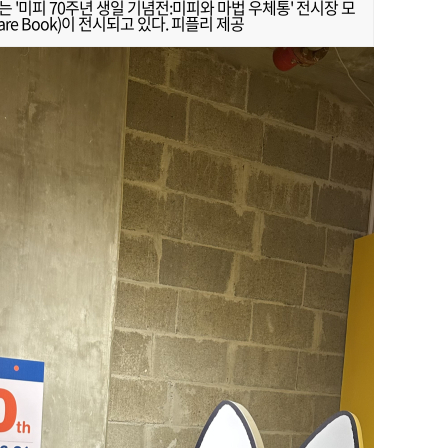
'미피 70주년 생일 기념전:미피와 마법 우체통' 전시장 모
uare Book)이 전시되고 있다. 피플리 제공