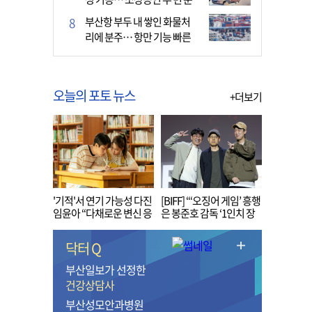
다
부산항 부두 내 쌓인 화물처
리에 분주… 항만 기능 빠른
회복세
오늘의 포토 뉴스
+더보기
'기적'서 연기 가능성 다진
[BIFF] “‘오징어 게임’ 흥행
임윤아 “다채로운 변신 응
은 봉준호 감독 ‘1인치 장
원해 주세요”
벽’ 무너진 순간”
닥터 Q
부산일보가 선정한
건강상담사
부산성모안과병원