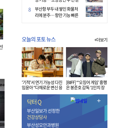
다
부산항 부두 내 쌓인 화물처
리에 분주… 항만 기능 빠른
회복세
오늘의 포토 뉴스
+더보기
선
'기적'서 연기 가능성 다진
[BIFF] “‘오징어 게임’ 흥행
임윤아 “다채로운 변신 응
은 봉준호 감독 ‘1인치 장
원해 주세요”
벽’ 무너진 순간”
닥터 Q
부산일보가 선정한
건강상담사
부산성모안과병원