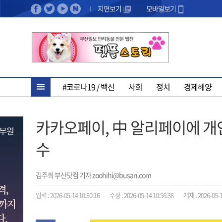
지면보기
모바일보기
#코로나19 / 백신
사회
정치
경제해양
카카오페이, 中 알리페이에 개인
수
김주희 부산닷컴 기자 zoohihi@busan.com
입력 : 2026-05-14 10:30:16
수정 : 2026-05-14 10:56:38
게재 : 2026-05-1