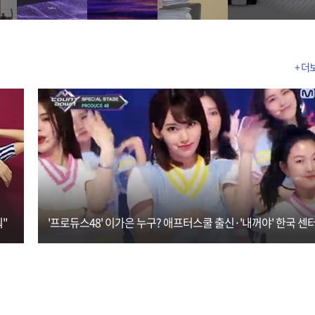
+ 더
"
'프로듀스48' 이가은 누구? 애프터스쿨 출신·'내꺼야' 한국 센