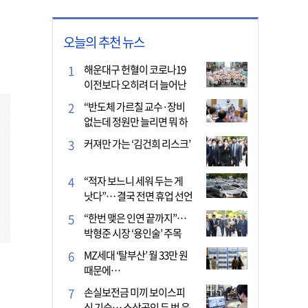
오늘의 추천 뉴스
해운대구 헌혈이 코로나19
이전보다 오히려 더 늘어난
이유는?
“반도체 가르칠 교수·장비
없는데 정원만 늘리면 뭐 하
나”
커져만 가는 ‘김건희 리스크’
“적자 보느니 세워 두는 게
낫다”… 결국 전면 휴업 선언
한 택시회사
“한번 맺은 인연 끝까지”…
박형준 시장 ‘용인술’ 주목
MZ세대 ‘탈부산’ 월 33만 원
때문에…
손실보전금 미끼 보이스피
싱 기승… 소상공인 두 번 운