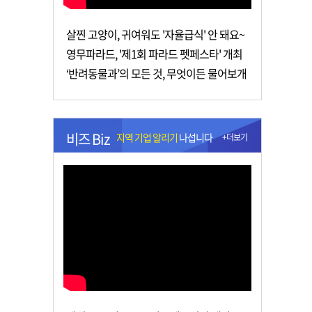
살찐 고양이, 귀여워도 '자율급식' 안 돼요~
영무파라드, '제1회 파라드 펫페스타' 개최
‘반려동물과’의 모든 것, 무엇이든 물어보개
비즈 Biz
지역 기업 알리기
나섭니다
+더보기