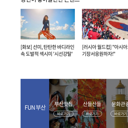
[화보] 선미, 탄탄한 바디라인
[러시아 월드컵] "아시
속 도발적 섹시미 '시선강탈'
기장서응원하자!"
부산맛집
산들산들
문화관
FUN 부산
바로가기
바로가기
바로가기