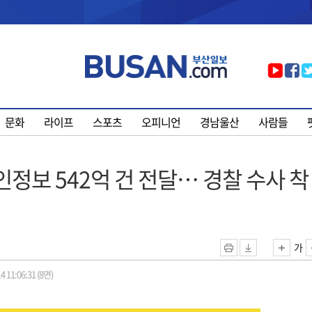
문화
라이프
스포츠
오피니언
경남울산
사람들
정보 542억 건 전달… 경찰 수사 착
가
4 11:06:31 (8면)