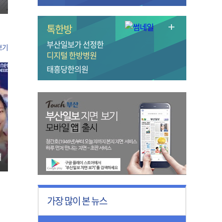
톡한방
부산일보가 선정한
보기
디지털 한방병원
태흥당한의원
터
가장 많이 본 뉴스