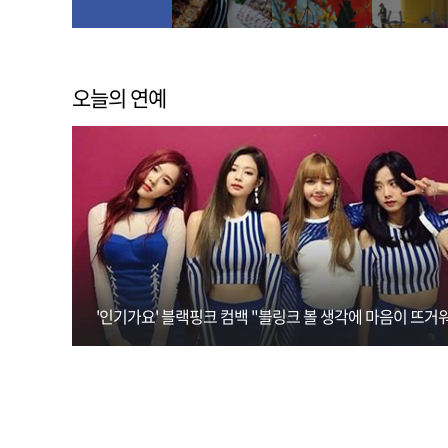
오늘의 연예
'인기가요' 블랙핑크 컴백 "블링크 볼 생각에 마음이 뜨거워