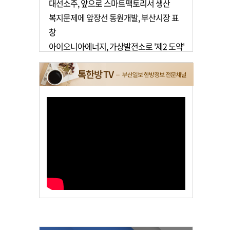
대선소주, 앞으로 스마트팩토리서 생산
복지문제에 앞장선 동원개발, 부산시장 표
창
아이오니아에너지, 가상발전소로 '제2 도약'