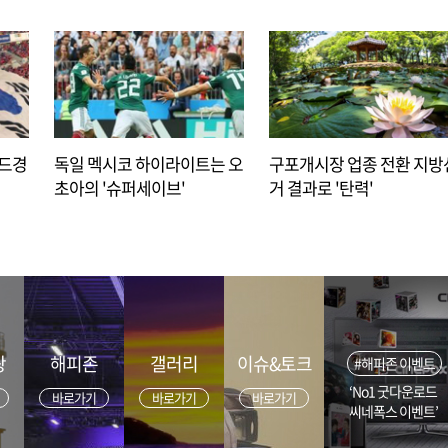
아드경
독일 멕시코 하이라이트는 오
구포개시장 업종 전환 지방
초아의 '슈퍼세이브'
거 결과로 '탄력'
광
해피존
갤러리
이슈&토크
#해피존 이벤트
‘No1 굿다운로드
바로가기
바로가기
바로가기
씨네폭스 이벤트’