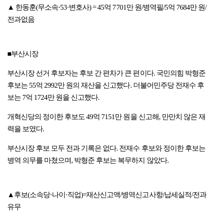
▲ 한동훈(무소속·53·변호사) = 45억 7701만 원/병역필/5억 7684만 원/
전과없음
■부산시장
부산시장 선거 후보자는 후보 간 편차가 큰 편이다. 국민의힘 박형준
후보는 55억 2992만 원의 재산을 신고했다. 더불어민주당 전재수 후
보는 7억 1724만 원을 신고했다.
개혁신당의 정이한 후보도 49억 7151만 원을 신고해, 만만치 않은 재
력을 보였다.
부산시장 후보 모두 전과 기록은 없다. 전재수 후보와 정이한 후보는
병역 의무를 마쳤으며, 박형준 후보는 복무하지 않았다.
▲후보(소속당·나이·직업)=재산신고액/병역신고사항/납세실적/전과
유무