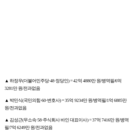
▲ 하정우(더불어민주당·48·정당인) = 42억 4880만 원/병역필/6억
3281만 원/전과없음
▲ 박민식(국민의힘·60·변호사) = 35억 9234만 원/병역필/1억 6885만
원/전과없음
▲ 김성근(무소속·58·주식회사 바인 대표이사) = 37억 7416만 원/병역
필/7억 6249만 원/전과없음