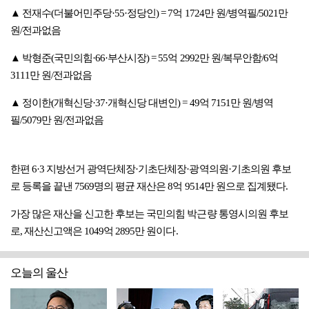
▲ 전재수(더불어민주당·55·정당인) = 7억 1724만 원/병역필/5021만
원/전과없음
▲ 박형준(국민의힘·66·부산시장) = 55억 2992만 원/복무안함/6억
3111만 원/전과없음
▲ 정이한(개혁신당·37·개혁신당 대변인) = 49억 7151만 원/병역
필/5079만 원/전과없음
한편 6·3 지방선거 광역단체장·기초단체장·광역의원·기초의원 후보
로 등록을 끝낸 7569명의 평균 재산은 8억 9514만 원으로 집계됐다.
가장 많은 재산을 신고한 후보는 국민의힘 박근량 통영시의원 후보
로, 재산신고액은 1049억 2895만 원이다.
오늘의 울산