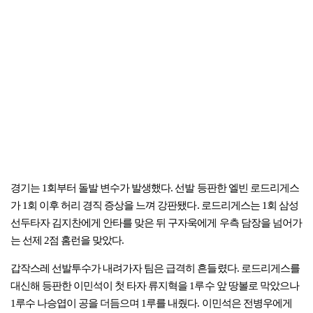
경기는 1회부터 돌발 변수가 발생했다. 선발 등판한 엘빈 로드리게스
가 1회 이후 허리 경직 증상을 느껴 강판됐다. 로드리게스는 1회 삼성
선두타자 김지찬에게 안타를 맞은 뒤 구자욱에게 우측 담장을 넘어가
는 선제 2점 홈런을 맞았다.
갑작스레 선발투수가 내려가자 팀은 급격히 흔들렸다. 로드리게스를
대신해 등판한 이민석이 첫 타자 류지혁을 1루수 앞 땅볼로 막았으나
1루수 나승엽이 공을 더듬으며 1루를 내줬다. 이민석은 전병우에게