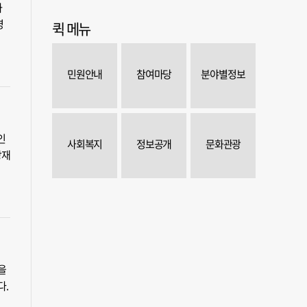
하
정
영
 보
퀵 메뉴
있
리
하
말
서
민원안내
참여마당
분야별정보
하
장
인
사회복지
정보공개
문화관광
방재
 전
한
건
 만
앞
무더
을
염
다.
방
현