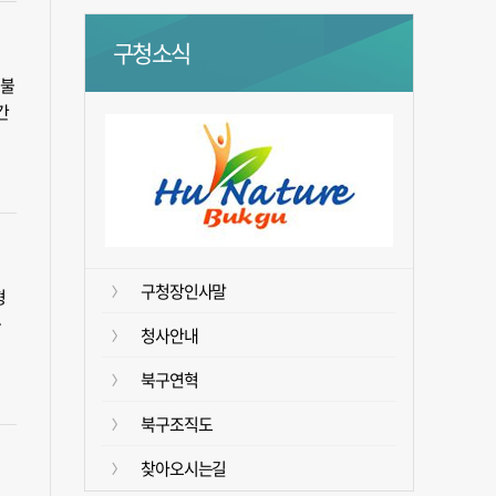
구청소식
 불
간
지서
열람
쳐
 있
모
우
구청장인사말
형
으로
구
며
청사안내
아
해
북구연혁
문
북구조직도
상
호를
찾아오시는길
)