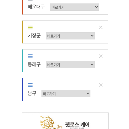
해운대구
해운대구
기장군
기장군
동래구
동래구
남구
남구