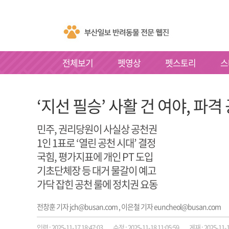
전체보기
펫영상
펫스토리
스
‘지선 필승’ 사활 건 여야, 파격
민주, 권리당원이 사실상 공천권
1인 1표로 ‘열린 공천 시대’ 결정
국힘, 평가지표에 개인 PT 도입
기초단체장 등 대거 물갈이 예고
가닥 잡힌 공천 룰에 정치권 요동
전창훈 기자 jch@busan.com , 이은철 기자 euncheol@busan.com
입력 : 2025-11-17 18:47:03
수정 : 2025-11-18 11:05:59
게재 : 2025-11-1