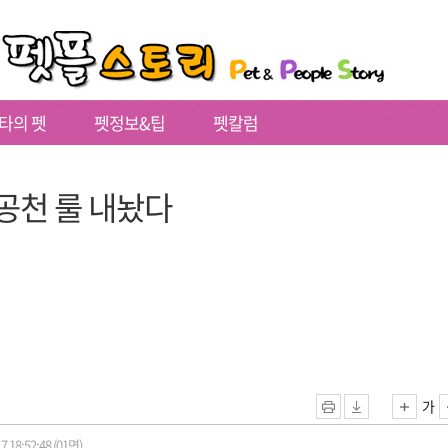
타의 펫
펫정보&팁
펫칼럼
 공천 룰 내놨다
가
7 18:52:48 (01면)